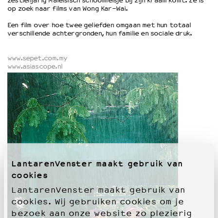
zestienjarig Maleisisch schoolmeisje bij zijn kraam komt. Ze is
op zoek naar films van Wong Kar-Wai.
OVER LANTARENVENSTER
Een film over hoe twee geliefden omgaan met hun totaal
verschillende achtergronden, hun familie en sociale druk.
Wat we doen
Werken bij
www.sepet.com.my
Wie is wie
www.asiascope.nl
Word vriend
Historie
Partners
Huisregels
Privacyverklaring
Integriteits- en gedragscode
Duurzaamheid
Culturele boycot Israël
LantarenVenster maakt gebruik van
Ruimte voor artistieke vrijheid – VNPF
cookies
LantarenVenster maakt gebruik van
cookies. Wij gebruiken cookies om je
bezoek aan onze website zo plezierig