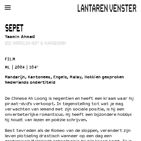
AGENDA
FILM
MUZIEK
RESTAURANT
VERHUUR
SEPET
Yasmin Ahmad
Winkelmandje
Zoek
DEZE VOORSTELLING HEEFT AL PLAATSGEVONDEN
PLAN JE BEZOEK
FILM
Openingstijden & contact
ML
2004
104’
Bereikbaarheid
Mandarijn, Kantonees, Engels, Malay, Hokkien gesproken
Kaartverkoop
Nederlands ondertiteld
De Chinese Ah Loong is negentien en heeft een kraam waar hij
EDUCATIE
piraat-dvd’s verkoopt. In tegenstelling tot wat je mag
verwachten van iemand met zijn sociale positie, is hij een
Schoolvoorstellingen
onverbeterlijke romanticus. Hij heeft een bijzondere hobby:
Filmprogramma’s Primair Onderwijs
hij houdt van lezen en poëzie schrijven.
Filmprogramma’s VO/MBO
Best tevreden als de Romeo van de sloppen, verandert zijn
Speciale educatieprogramma’s
leven plotseling drastisch wanneer op een dag een