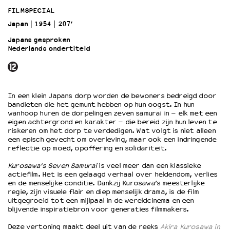
FILMSPECIAL
Japan
1954
207’
OVER LANTARENVENSTER
Wat we doen
Japans gesproken
Nederlands ondertiteld
Werken bij
Wie is wie
Word vriend
Historie
In een klein Japans dorp worden de bewoners bedreigd door
Partners
bandieten die het gemunt hebben op hun oogst. In hun
wanhoop huren de dorpelingen zeven samurai in – elk met een
Huisregels
eigen achtergrond en karakter – die bereid zijn hun leven te
Privacyverklaring
riskeren om het dorp te verdedigen. Wat volgt is niet alleen
Integriteits- en gedragscode
een episch gevecht om overleving, maar ook een indringende
reflectie op moed, opoffering en solidariteit.
Duurzaamheid
Culturele boycot Israël
Kurosawa’s
Seven Samurai
is veel meer dan een klassieke
actiefilm. Het is een gelaagd verhaal over heldendom, verlies
Ruimte voor artistieke vrijheid – VNPF
en de menselijke conditie. Dankzij Kurosawa’s meesterlijke
regie, zijn visuele flair en diep menselijk drama, is de film
uitgegroeid tot een mijlpaal in de wereldcinema en een
blijvende inspiratiebron voor generaties filmmakers.
Deze vertoning maakt deel uit van de reeks
Akira Kurosawa in