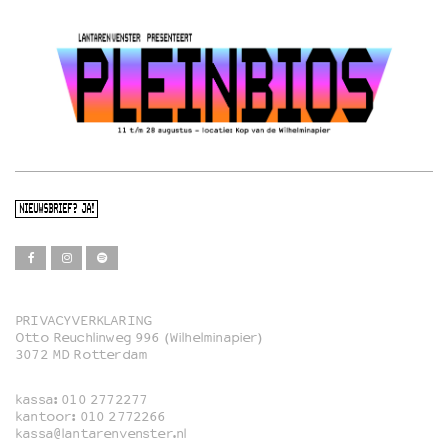
NIEUWSBRIEF? JA!
PRIVACYVERKLARING
Otto Reuchlinweg 996 (Wilhelminapier)
Film
3072 MD Rotterdam
Muziek
kassa:
010 2772277
Familie
kantoor:
010 2772266
kassa@lantarenvenster.nl
Film in English