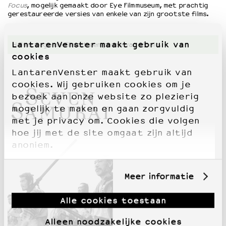
Focus
, mogelijk gemaakt door Eye Filmmuseum, met prachtig
gerestaureerde versies van enkele van zijn grootste films.
LantarenVenster maakt gebruik van
Halverwege de film zit een pauze van 15 min.
cookies
LantarenVenster maakt gebruik van
cookies. Wij gebruiken cookies om je
bezoek aan onze website zo plezierig
mogelijk te maken en gaan zorgvuldig
met je privacy om. Cookies die volgen
hoe jij met de site omgaat zijn altijd
anoniem.
Meer informatie
Alle cookies toestaan
Alleen noodzakelijke cookies