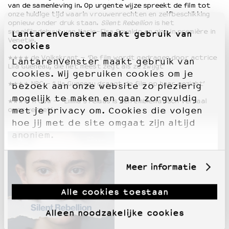
van de samenleving in. Op urgente wijze spreekt de film tot
onze huidige tijd waarin vrouwenrechten en zelfbeschikking
opnieuw onder druk staan.
Silent Rebellion
is het
speelfilmdebuut van Marie-Elsa Sgualdo en ging in première in
LantarenVenster maakt gebruik van
Venetië.
cookies
★★★★
de Volkskrant –
‘De film wordt gedragen door actrice
LantarenVenster maakt gebruik van
Lila Gueneau, die het meest zegt als ze zwijgt’
cookies. Wij gebruiken cookies om je
★★★★ NRC – ‘Lila Gueneau draagt de film op haar gezicht’
bezoek aan onze website zo plezierig
mogelijk te maken en gaan zorgvuldig
★★★★ Trouw – ‘Emma’s relaas is een emblematisch verhaal
over verzet’
met je privacy om. Cookies die volgen
hoe jij met de site omgaat zijn altijd
anoniem.
Meer informatie
Alle cookies toestaan
Alleen noodzakelijke cookies