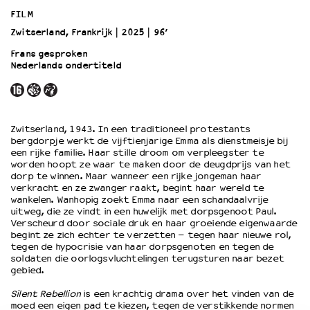
FILM
Zwitserland, Frankrijk
2025
96’
OVER LANTARENVENSTER
Wat we doen
Frans gesproken
Nederlands ondertiteld
Werken bij
Wie is wie
Word vriend
Historie
Zwitserland, 1943. In een traditioneel protestants
Partners
bergdorpje werkt de vijftienjarige Emma als dienstmeisje bij
een rijke familie. Haar stille droom om verpleegster te
Huisregels
worden hoopt ze waar te maken door de deugdprijs van het
Privacyverklaring
dorp te winnen. Maar wanneer een rijke jongeman haar
Integriteits- en gedragscode
verkracht en ze zwanger raakt, begint haar wereld te
wankelen. Wanhopig zoekt Emma naar een schandaalvrije
Duurzaamheid
uitweg, die ze vindt in een huwelijk met dorpsgenoot Paul.
Culturele boycot Israël
Verscheurd door sociale druk en haar groeiende eigenwaarde
begint ze zich echter te verzetten – tegen haar nieuwe rol,
Ruimte voor artistieke vrijheid – VNPF
tegen de hypocrisie van haar dorpsgenoten en tegen de
soldaten die oorlogsvluchtelingen terugsturen naar bezet
gebied.
Silent Rebellion
is een krachtig drama over het vinden van de
moed een eigen pad te kiezen, tegen de verstikkende normen