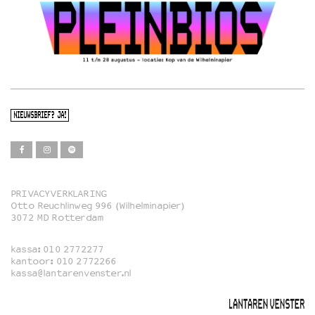
NIEUWSBRIEF? JA!
PRIVACYVERKLARING
Otto Reuchlinweg 996 (Wilhelminapier)
Film
3072 MD Rotterdam
Muziek
kassa:
010 2772277
Familie
kantoor:
010 2772266
kassa@lantarenvenster.nl
Film in English
Rotterdams Open Doek