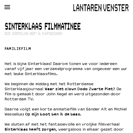
AGENDA
FILM
MUZIEK
RESTAURANT
VERHUUR
SINTERKLAAS FILMMATINEE
DEZE VOORSTELLING HEEFT AL PLAATSGEVONDEN
Winkelmandje
Zoek
FAMILIEFILM
PLAN JE BEZOEK
Openingstijden & contact
Het is bijna Sinterklaas! Daarom tonen we voor iedereen
Bereikbaarheid
vanaf vijf jaar een verzamelprogramma van ongeveer een uur
met leuke Sinterklaasfilms.
Kaartverkoop
We beginnen de middag met het Rotterdamse
Sinterklaasjournaal
Waar ziet clown Dodo Zwarte Piet?
De
film is gemaakt door John Kegel en werd uitgezonden door
EDUCATIE
Rotterdam TV.
Schoolvoorstellingen
Daarna volgt een korte animatiefilm van Sander Alt en Michiel
Filmprogramma’s Primair Onderwijs
Wesselius:
Op mijn boot ben ik de baas
.
Filmprogramma’s VO/MBO
We sluiten af met het fantasievolle en vrolijke filmverhaal
Speciale educatieprogramma’s
Sinterklaas heeft zorgen
, weergaloos in elkaar gezet door