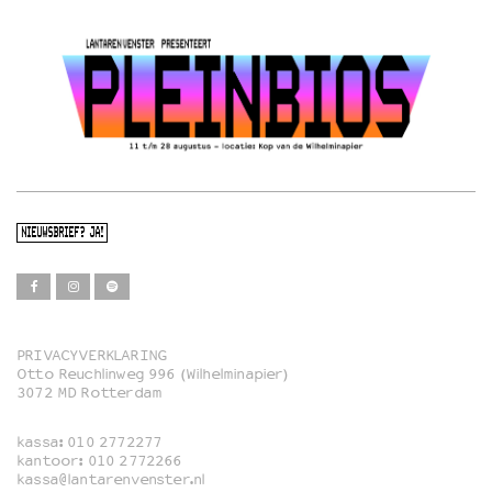
NIEUWSBRIEF? JA!
PRIVACYVERKLARING
Otto Reuchlinweg 996 (Wilhelminapier)
Film
3072 MD Rotterdam
Muziek
kassa:
010 2772277
Familie
kantoor:
010 2772266
kassa@lantarenvenster.nl
Film in English