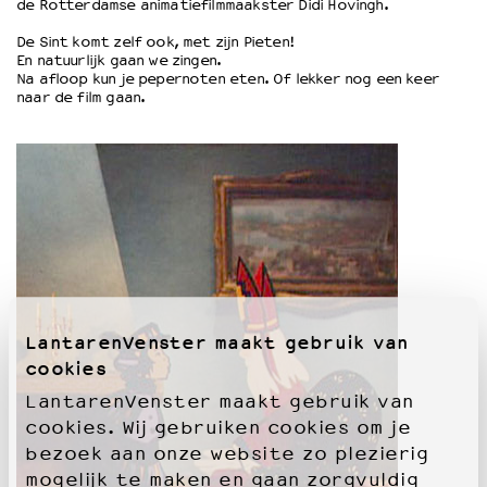
de Rotterdamse animatiefilmmaakster Didi Hovingh.
De Sint komt zelf ook, met zijn Pieten!
OVER LANTARENVENSTER
En natuurlijk gaan we zingen.
Na afloop kun je pepernoten eten. Of lekker nog een keer
Wat we doen
naar de film gaan.
Werken bij
Wie is wie
Word vriend
Historie
Partners
Huisregels
Privacyverklaring
Integriteits- en gedragscode
Duurzaamheid
LantarenVenster maakt gebruik van
Culturele boycot Israël
cookies
Ruimte voor artistieke vrijheid – VNPF
LantarenVenster maakt gebruik van
cookies. Wij gebruiken cookies om je
bezoek aan onze website zo plezierig
mogelijk te maken en gaan zorgvuldig