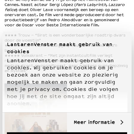
Cannes. Naast acteur Sergi López (
Pan’s Labyrinth, Lazzaro
felice
) doet Oliver Laxe voornamelijk een beroep op een
onervaren cast. De film werd mede geproduceerd door het
productiebedrijf van Pedro Almodóvar en is genomineerd
voor de Oscar voor Beste Internationale Film.
★★★★ Trouw – “Sirat is een wonderbaarlijke roadtrip dwars
door de woestijn”
LantarenVenster maakt gebruik van
★★★★★ NRC – “Dit is zintuiglijke, intuïtieve cinema op z’n
best”
cookies
★★★★★ Volkskrant – “Met zijn instantcultfilm verlegt
LantarenVenster maakt gebruik van
regisseur en scenarist Oliver Laxe de grenzen van het
medium: direct en onomfloerst, maar minstens even diepzinnig
cookies. Wij gebruiken cookies om je
en mystiek”
bezoek aan onze website zo plezierig
mogelijk te maken en gaan zorgvuldig
met je privacy om. Cookies die volgen
hoe jij met de site omgaat zijn altijd
anoniem.
Meer informatie