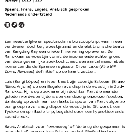
Spanje
2025
120’
Spaans, Frans, Engels, Arabisch gesproken
Nederlands ondertiteld
OVER LANTARENVENSTER
Wat we doen
Werken bij
Wie is wie
Een meesterlijke en spectaculaire bioscooptrip, waarin een
Word vriend
verdwenen dochter, woestijnzand en de elektronische beats
Historie
van Kangding Ray een unieke filmervaring opleveren. De
Marokkaanse woestijn vormt de imponerende achtergrond
Partners
van deze gevaarlijke zoektocht, met een aantal memorabele
Huisregels
momenten die de Spaanse regisseur Oliver Laxe (
Fire Will
Come
,
Mimosas
) definitief op de kaart zetten.
Privacyverklaring
Integriteits- en gedragscode
Luis (Sergi López) arriveert met zijn zoontje Esteban (Bruno
Duurzaamheid
Núñez Arjona) op een illegale rave diep in de woestijn in Zuid-
Marokko. Hij is op zoek naar zijn dochter Mar, die maanden
Culturele boycot Israël
geleden verdween tijdens een van deze grenzeloze feesten.
Ruimte voor artistieke vrijheid – VNPF
Wanhopig op zoek naar een laatste spoor van Mar, volgen ze
een groep ravers nog dieper de woestijn in. Dit wordt een
fysieke en spirituele trip, begeleid door een hypnotiserende
soundtrack.
Sirat,
Arabisch voor ‘levensweg’ of ‘de brug die gespannen is
over de hel’
,
won de Jury Prijs en op het Filmfestival van