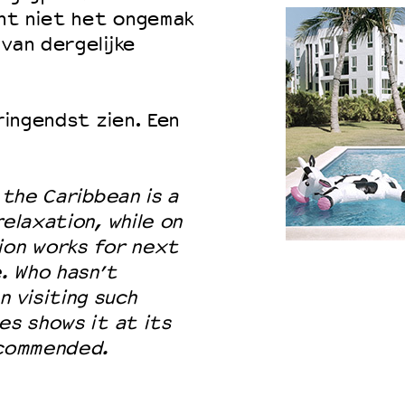
ent niet het ongemak
van dergelijke
ringendst zien. Een
 the Caribbean is a
relaxation, while on
ion works for next
e. Who hasn’t
 visiting such
es shows it at its
ecommended.