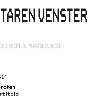
ING HEEFT AL PLAATSGEVONDEN
L
61’
proken
rtiteld