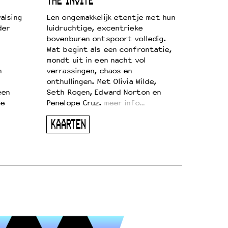
THE INVITE
alsing
Een ongemakkelijk etentje met hun
der
luidruchtige, excentrieke
bovenburen ontspoort volledig.
Wat begint als een confrontatie,
mondt uit in een nacht vol
n
verrassingen, chaos en
onthullingen. Met Olivia Wilde,
een
Seth Rogen, Edward Norton en
te
Penelope Cruz.
meer info…
KAARTEN