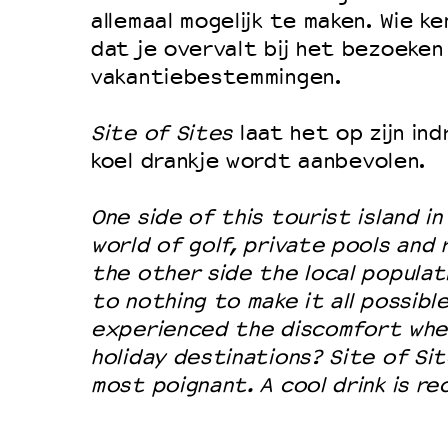
Filmprogramma’s VO/MBO
allemaal mogelijk te maken. Wie k
Speciale educatieprogramma’s
dat je overvalt bij het bezoeken 
vakantiebestemmingen.
OVER LANTARENVENSTER
Site of Sites
laat het op zijn ind
Wat we doen
koel drankje wordt aanbevolen.
Werken bij
One side of this tourist island in
Wie is wie
world of golf, private pools and 
Word vriend
the other side the local populat
Historie
to nothing to make it all possibl
experienced the discomfort when
Partners
holiday destinations? Site of Sit
Huisregels
most poignant. A cool drink is r
Privacyverklaring
Integriteits- en gedragscode