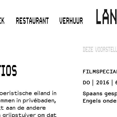
EK
RESTAURANT
VERHUUR
DEZE VOORSTELL
TIOS
FILMSPECIA
DO
2016
oeristische eiland in
Spaans ges
mmen in privébaden,
Engels onde
kt aan de andere
n grijpstuiver om dat