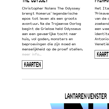
ICL
THE ODYSSEY
PRIMAV
k je de
Christopher Nolans The Odyssey
Het Ita
aires
brengt Homerus' legendarische
'Primave
on
epos tot leven als een groots
van de 
…
avontuur. Na de Trojaanse Oorlog
zoekende
begint de Griekse held Odysseus
een wee
aan een gevaarlijke tocht naar
identit
huis, vol goden, monsters en
Antonio
beproevingen die zijn moed en
Venetië
menselijkheid op de proef stellen.
KAART
meer info…
KAARTEN