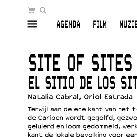
Winkelmandje
Zoek
AGENDA
FILM
MUZI
PLAN JE BEZOEK
Openingstijden & contact
SITE OF SITES
Bereikbaarheid
Kaartverkoop
EL SITIO DE LOS SI
Natalia Cabral, Oriol Estrada
EDUCATIE
Terwijl aan de ene kant van het t
Schoolvoorstellingen
de Cariben wordt gegolfd, gezwo
Filmprogramma’s Primair Onderwijs
geluierd en loom gedommeld, wer
kant de lokale bevolking voor ee