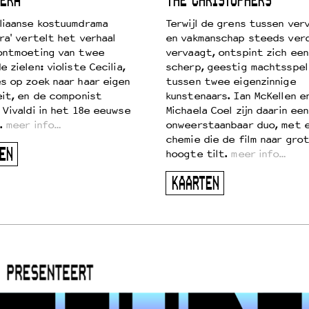
ERA
THE CHRISTOPHERS
liaanse kostuumdrama
Terwijl de grens tussen verv
ra' vertelt het verhaal
en vakmanschap steeds ver
ontmoeting van twee
vervaagt, ontspint zich een
 zielen: violiste Cecilia,
scherp, geestig machtsspel
s op zoek naar haar eigen
tussen twee eigenzinnige
eit, en de componist
kunstenaars. Ian McKellen e
 Vivaldi in het 18e eeuwse
Michaela Coel zijn daarin een
.
meer info…
onweerstaanbaar duo, met 
chemie die de film naar gro
EN
hoogte tilt.
meer info…
KAARTEN