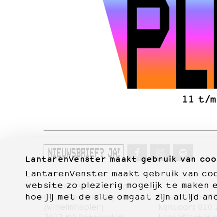
NIEUWSBRIEF? JA!
LantarenVenster maakt gebruik van coo
LantarenVenster maakt gebruik van cook
website zo plezierig mogelijk te maken 
PRIVACYVERKLARING
hoe jij met de site omgaat zijn altijd an
Otto Reuchlinweg 996
kassa:
010 27
Film
(Wilhelminapier)
kantoor:
010 