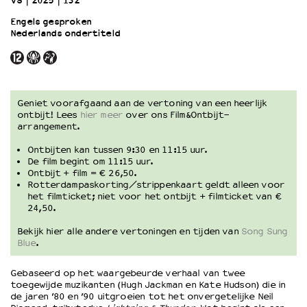
VS
2025
132’
Engels gesproken
Nederlands ondertiteld
OVER LANTARENVENSTER
Wat we doen
Werken bij
Wie is wie
Word vriend
Geniet voorafgaand aan de vertoning van een heerlijk
ontbijt! Lees
hier meer
over ons Film&Ontbijt-
Historie
arrangement.
Partners
Ontbijten kan tussen 9:30 en 11:15 uur.
Huisregels
De film begint om 11:15 uur.
Privacyverklaring
Ontbijt + film = € 26,50.
Integriteits- en gedragscode
Rotterdampaskorting/strippenkaart geldt alleen voor
het filmticket; niet voor het ontbijt + filmticket van €
Duurzaamheid
24,50.
Culturele boycot Israël
Bekijk hier alle andere vertoningen en tijden van
Song Sung
Ruimte voor artistieke vrijheid – VNPF
Blue
.
Gebaseerd op het waargebeurde verhaal van twee
toegewijde muzikanten (Hugh Jackman en Kate Hudson) die in
de jaren ’80 en ’90 uitgroeien tot het onvergetelijke Neil