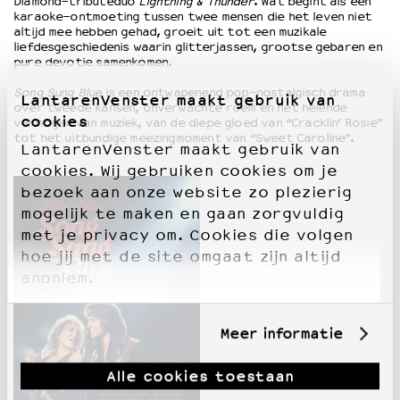
Diamond-tributeduo
Lightning & Thunder
. Wat begint als een
karaoke-ontmoeting tussen twee mensen die het leven niet
altijd mee hebben gehad, groeit uit tot een muzikale
liefdesgeschiedenis waarin glitterjassen, grootse gebaren en
pure devotie samenkomen.
Song Sung Blue
is een ontwapenend pop-nostalgisch drama
LantarenVenster maakt gebruik van
over tweede kansen, onverwachte roem en het helende
cookies
vermogen van muziek, van de diepe gloed van “Cracklin’ Rosie”
tot het uitbundige meezingmoment van “Sweet Caroline”.
LantarenVenster maakt gebruik van
cookies. Wij gebruiken cookies om je
bezoek aan onze website zo plezierig
mogelijk te maken en gaan zorgvuldig
met je privacy om. Cookies die volgen
hoe jij met de site omgaat zijn altijd
anoniem.
Meer informatie
Alle cookies toestaan