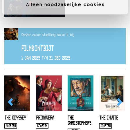
Alleen noodzakelijke cookies
Deze voorstelling hoort bij
FILM&ONTBIJT
1 JAN 2025 T/M 31 DEC 2025
THE ODYSSEY
PRIMAVERA
THE
THE INVITE
CHRISTOPHERS
KAARTEN
KAARTEN
KAARTEN