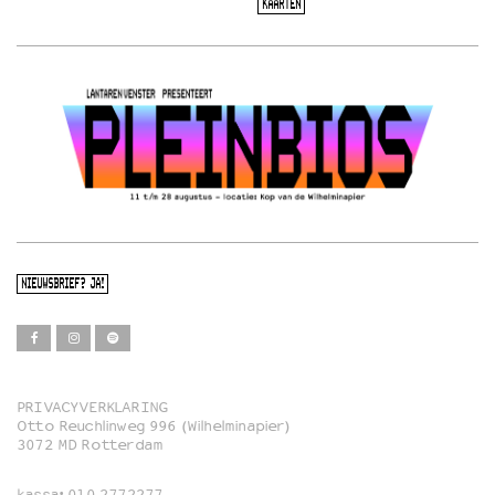
KAARTEN
NIEUWSBRIEF? JA!
PRIVACYVERKLARING
Otto Reuchlinweg 996 (Wilhelminapier)
Film
3072 MD Rotterdam
Muziek
kassa:
010 2772277