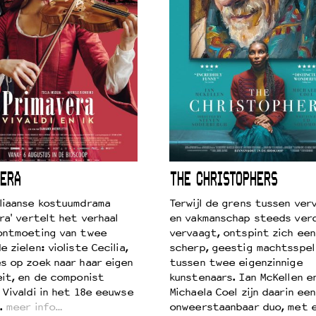
ERA
THE CHRISTOPHERS
liaanse kostuumdrama
Terwijl de grens tussen verv
ra' vertelt het verhaal
en vakmanschap steeds ver
ontmoeting van twee
vervaagt, ontspint zich een
 zielen: violiste Cecilia,
scherp, geestig machtsspel
s op zoek naar haar eigen
tussen twee eigenzinnige
eit, en de componist
kunstenaars. Ian McKellen e
 Vivaldi in het 18e eeuwse
Michaela Coel zijn daarin een
.
meer info…
onweerstaanbaar duo, met 