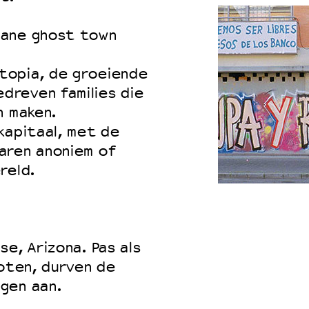
bane ghost town
topia, de groeiende
reven families die
n maken.
kapitaal, met de
aren anoniem of
reld.
e, Arizona. Pas als
loten, durven de
gen aan.