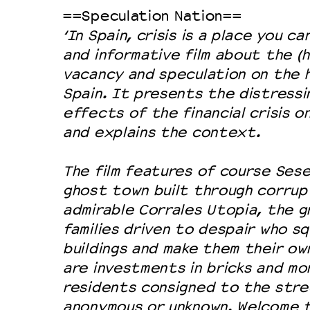
==Speculation Nation==
Duurzaamheid
‘In Spain, crisis is a place you can
Culturele boycot Israël
and informative film about the (ho
Ruimte voor artistieke vrijheid –
vacancy and speculation on the h
Spain. It presents the distressi
effects of the financial crisis o
and explains the context.
The film features of course Ses
ghost town built through corrup
admirable Corrales Utopia, the 
families driven to despair who s
buildings and make them their o
are investments in bricks and mo
residents consigned to the stre
anonymous or unknown. Welcome t