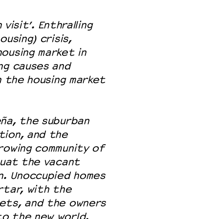
 visit’. Enthralling
using) crisis,
 VNPF
ousing market in
ng causes and
n the housing market
eña, the suburban
tion, and the
growing community of
quat the vacant
wn. Unoccupied homes
rtar, with the
ets, and the owners
o the new world.