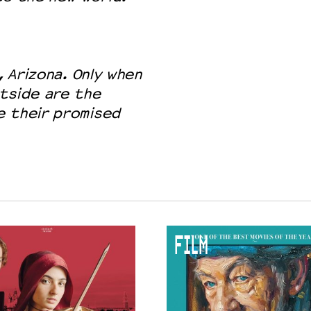
, Arizona. Only when
tside are the
e their promised
FILM