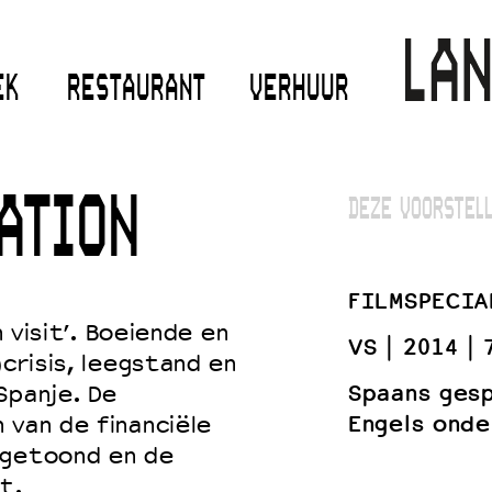
EK
RESTAURANT
VERHUUR
ATION
DEZE VOORSTELL
FILMSPECIA
n visit’. Boeiende en
VS
2014
)crisis, leegstand en
Spaans ges
Spanje. De
Engels onde
 van de financiële
 getoond en de
t.