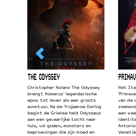
ICL
THE ODYSSEY
PRIMAV
k je de
Christopher Nolans The Odyssey
Het Ita
aires
brengt Homerus' legendarische
'Primave
on
epos tot leven als een groots
van de 
…
avontuur. Na de Trojaanse Oorlog
zoekende
begint de Griekse held Odysseus
een wee
aan een gevaarlijke tocht naar
identit
huis, vol goden, monsters en
Antonio
beproevingen die zijn moed en
Venetië