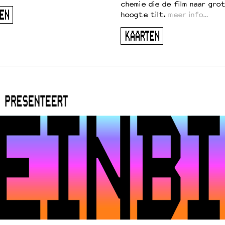
chemie die de film naar gro
EN
hoogte tilt.
meer info…
KAARTEN