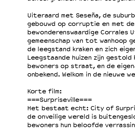
Filmprogramma’s VO/MBO
Speciale educatieprogramma’s
Uiteraard met Seseña, de subur
gebouwd op corruptie en met de
bewonderenswaardige Corrales U
OVER LANTARENVENSTER
gemeenschap van tot wanhoop ged
Wat we doen
de leegstand kraken en zich eige
Leegstaande huizen zijn gestold 
Werken bij
bewoners op straat, en de eigen
Wie is wie
onbekend. Welkom in de nieuwe we
Word vriend
Historie
Korte film:
===Surpriseville===
Partners
Het bestaat echt: City of Surpris
Huisregels
de onveilige wereld is buitenges
Privacyverklaring
bewoners hun beloofde verrassin
Integriteits- en gedragscode