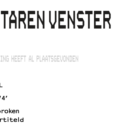
ING HEEFT AL PLAATSGEVONDEN
L
74’
proken
rtiteld