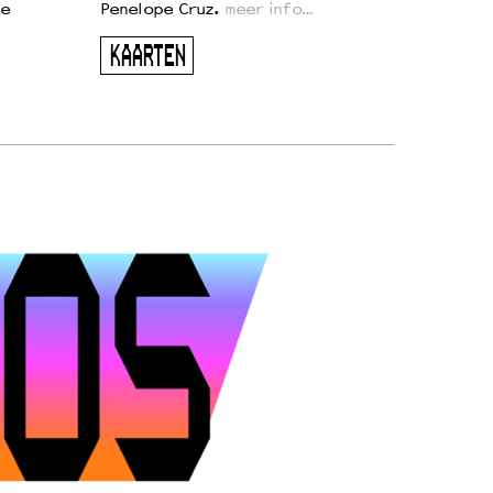
te
Penelope Cruz.
meer info…
KAARTEN