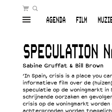
Winkelmandje
Zoek
AGENDA
FILM
MUZI
PLAN JE BEZOEK
Openingstijden & contact
SPECULATION N
Bereikbaarheid
Kaartverkoop
Sabine Gruffat & Bill Brown
‘In Spain, crisis is a place you ca
informatieve film over de (huizen
EDUCATIE
speculatie op de woningmarkt in 
Schoolvoorstellingen
schrijnende oorzaken en gevolgen
Filmprogramma’s Primair Onderwijs
crisis op de woningmarkt worden
achtergronden worden toegelich