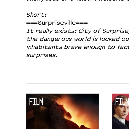
Short:
===Surpriseville===
It really exists: City of Surprise
the dangerous world is locked ou
inhabitants brave enough to fac
surprises.
FILM
FILM