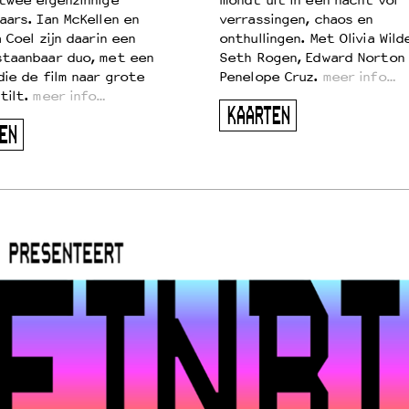
twee eigenzinnige
mondt uit in een nacht vol
aars. Ian McKellen en
verrassingen, chaos en
 Coel zijn daarin een
onthullingen. Met Olivia Wild
taanbaar duo, met een
Seth Rogen, Edward Norton
die de film naar grote
Penelope Cruz.
meer info…
tilt.
meer info…
KAARTEN
EN