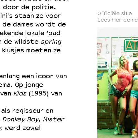
 door de politie.
Officiële site
ini’s staan ze voor
Lees hier de re
n de dames wordt de
ekende lokale ‘bad
en de wildste
spring
e klusjes moeten ze
enlang een icoon van
ema. Op jonge
t van
Kids
(1995) van
 als regisseur en
n Donkey Boy
,
Mister
rk werd zowel