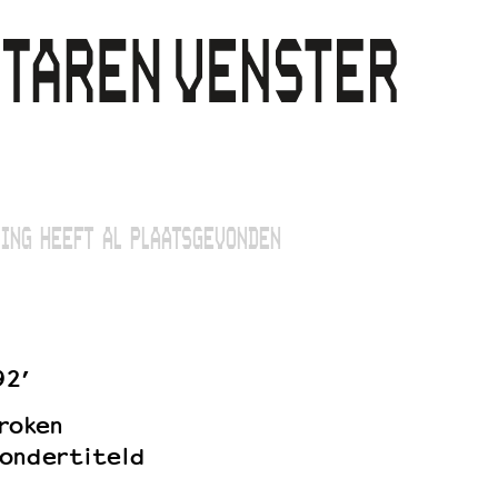
ING HEEFT AL PLAATSGEVONDEN
92’
roken
ondertiteld