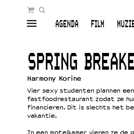
Winkelmandje
Zoek
AGENDA
FILM
MUZI
PLAN JE BEZOEK
Openingstijden & contact
SPRING BREAK
Bereikbaarheid
Kaartverkoop
Harmony Korine
Vier sexy studenten plannen een
fastfoodrestaurant zodat ze h
EDUCATIE
financieren. Dit is slechts het be
Schoolvoorstellingen
vakantie.
Filmprogramma’s Primair Onderwijs
In een motelkamer vieren ze de 