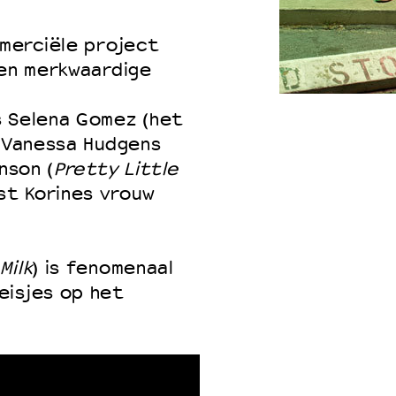
mmerciële project
een merkwaardige
 VNPF
s Selena Gomez (het
, Vanessa Hudgens
nson (
Pretty Little
st Korines vrouw
Milk
) is fenomenaal
eisjes op het