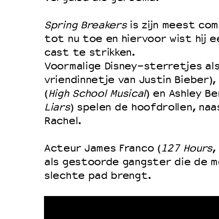
Duurzaamheid
Spring Breakers
is zijn meest co
Culturele boycot Israël
tot nu toe en hiervoor wist hij 
Ruimte voor artistieke vrijheid –
cast te strikken.
Voormalige Disney-sterretjes al
vriendinnetje van Justin Bieber)
(
High School Musical
) en Ashley Be
Liars
) spelen de hoofdrollen, naa
Rachel.
Acteur James Franco (
127 Hours
,
als gestoorde gangster die de m
slechte pad brengt.