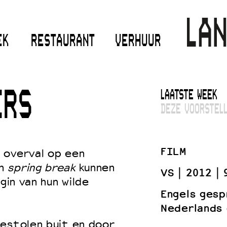
EK
RESTAURANT
VERHUUR
LAATSTE WEEK
ERS
DEZE VOORSTELL
FILM
 overval op een
un
spring break
kunnen
VS
2012
gin van hun wilde
Engels gesp
Nederlands 
gestolen buit en door