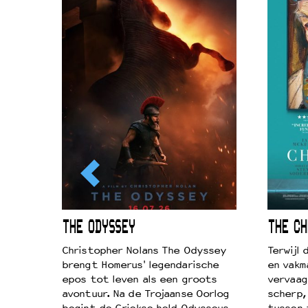
ICL
THE ODYSSEY
THE CH
k je de
Christopher Nolans The Odyssey
Terwijl
aires
brengt Homerus' legendarische
en vakm
on
epos tot leven als een groots
vervaag
…
avontuur. Na de Trojaanse Oorlog
scherp,