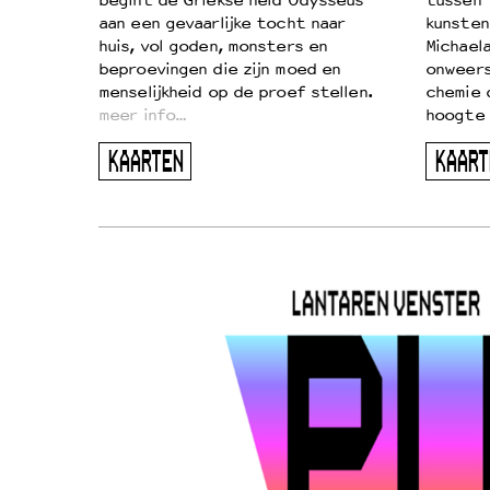
begint de Griekse held Odysseus
tussen 
aan een gevaarlijke tocht naar
kunsten
huis, vol goden, monsters en
Michaela
beproevingen die zijn moed en
onweers
menselijkheid op de proef stellen.
chemie 
meer info…
hoogte 
KAARTEN
KAART