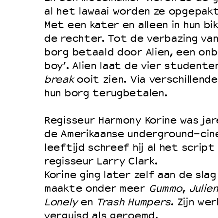
Filmprogramma’s VO/MBO
al het lawaai worden ze opgepakt
Speciale educatieprogramma’s
Met een kater en alleen in hun bik
de rechter. Tot de verbazing va
borg betaald door Alien, een onb
OVER LANTARENVENSTER
boy’. Alien laat de vier student
Wat we doen
break
ooit zien. Via verschillend
hun borg terugbetalen.
Werken bij
Wie is wie
Regisseur Harmony Korine was jar
Word vriend
de Amerikaanse underground-cin
Historie
leeftijd schreef hij al het scrip
regisseur Larry Clark.
Partners
Korine ging later zelf aan de slag
Huisregels
maakte onder meer
Gummo
,
Julie
Privacyverklaring
Lonely
en
Trash Humpers
. Zijn we
Integriteits- en gedragscode
verguisd als geroemd.