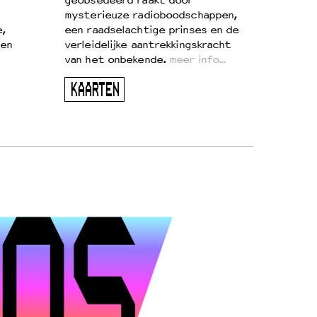
geobsedeerd raakt door
mysterieuze radioboodschappen,
e,
een raadselachtige prinses en de
 en
verleidelijke aantrekkingskracht
van het onbekende.
meer info…
KAARTEN