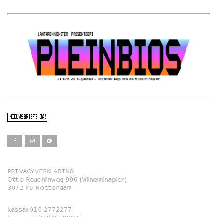
NIEUWSBRIEF? JA!
PRIVACYVERKLARING
Otto Reuchlinweg 996 (Wilhelminapier)
Film
3072 MD Rotterdam
Muziek
kassa:
010 2772277
Familie