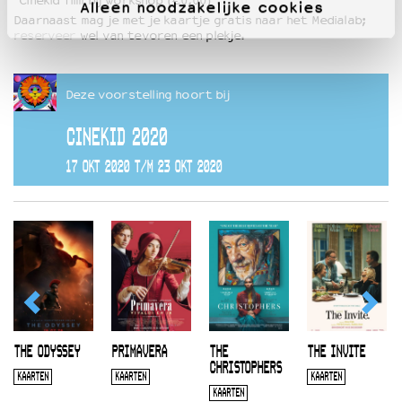
“Cinekid film bij workshop (€0,00)”.
Alleen noodzakelijke cookies
Daarnaast mag je met je kaartje gratis naar het Medialab;
reserveer
wel van tevoren een plekje.
Deze voorstelling hoort bij
CINEKID 2020
17 OKT 2020 T/M 23 OKT 2020
THE ODYSSEY
PRIMAVERA
THE
THE INVITE
CHRISTOPHERS
KAARTEN
KAARTEN
KAARTEN
KAARTEN