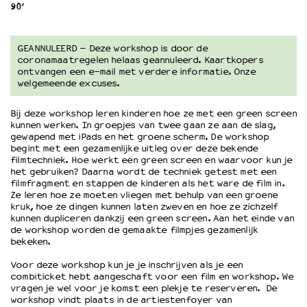
90’
OVER LANTARENVENSTER
GEANNULEERD – Deze workshop is door de
Wat we doen
coronamaatregelen helaas geannuleerd. Kaartkopers
Werken bij
ontvangen een e-mail met verdere informatie. Onze
welgemeende excuses.
Wie is wie
Word vriend
Bij deze workshop leren kinderen hoe ze met een green screen
Historie
kunnen werken. In groepjes van twee gaan ze aan de slag,
Partners
gewapend met iPads en het groene scherm. De workshop
begint met een gezamenlijke uitleg over deze bekende
Huisregels
filmtechniek. Hoe werkt een green screen en waarvoor kun je
Privacyverklaring
het gebruiken? Daarna wordt de techniek getest met een
filmfragment en stappen de kinderen als het ware de film in.
Integriteits- en gedragscode
Ze leren hoe ze moeten vliegen met behulp van een groene
Duurzaamheid
kruk, hoe ze dingen kunnen laten zweven en hoe ze zichzelf
Culturele boycot Israël
kunnen dupliceren dankzij een green screen. Aan het einde van
de workshop worden de gemaakte filmpjes gezamenlijk
Ruimte voor artistieke vrijheid – VNPF
bekeken.
Voor deze workshop kun je je inschrijven als je een
combiticket hebt aangeschaft voor een film en workshop. We
vragen je wel voor je komst een plekje te reserveren. De
workshop vindt plaats in de artiestenfoyer van