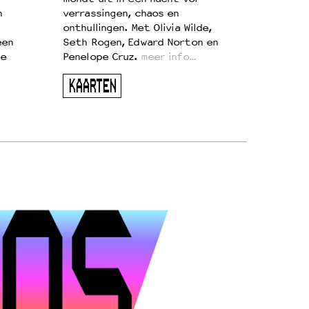
n
verrassingen, chaos en
onthullingen. Met Olivia Wilde,
een
Seth Rogen, Edward Norton en
te
Penelope Cruz.
meer info…
KAARTEN