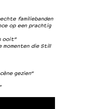
hechte familiebanden
nce op een prachtig
 ooit”
e momenten die Still
cène gezien”
”