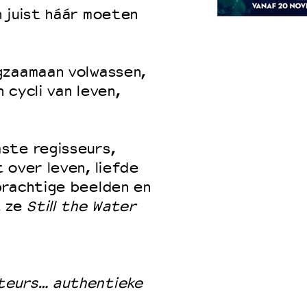
 juist háár moeten
 VNPF
gzaamaan volwassen,
 cycli van leven,
ste regisseurs,
 over leven, liefde
prachtige beelden en
t ze
Still the Water
teurs… authentieke