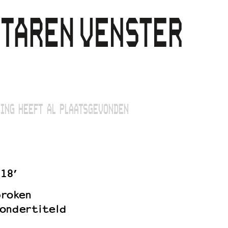
ING HEEFT AL PLAATSGEVONDEN
118’
proken
ondertiteld