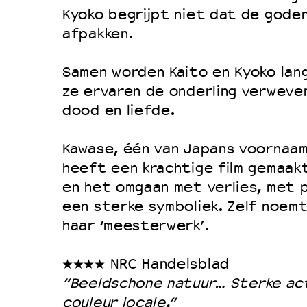
Kyoko begrijpt niet dat de goden
Duurzaamheid
afpakken.
Culturele boycot Israël
Ruimte voor artistieke vrijheid –
Samen worden Kaito en Kyoko lan
ze ervaren de onderling verweven
dood en liefde.
Kawase, één van Japans voornaam
heeft een krachtige film gemaakt
en het omgaan met verlies, met 
een sterke symboliek. Zelf noem
haar ‘meesterwerk’.
★★★★ NRC Handelsblad
“Beeldschone natuur… Sterke ac
couleur locale.”