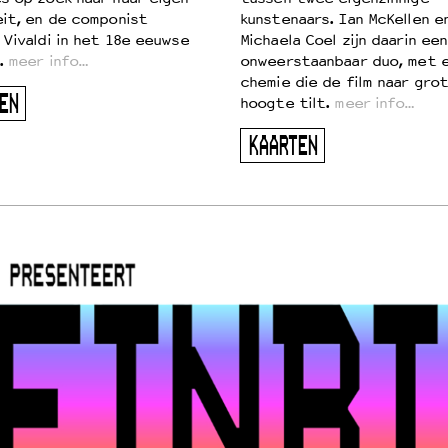
eit, en de componist
kunstenaars. Ian McKellen e
 Vivaldi in het 18e eeuwse
Michaela Coel zijn daarin een
.
meer info…
onweerstaanbaar duo, met 
chemie die de film naar gro
EN
hoogte tilt.
meer info…
KAARTEN