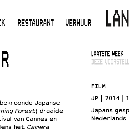
EK
RESTAURANT
VERHUUR
LAATSTE WEEK
ER
DEZE VOORSTELL
FILM
JP
2014
 bekroonde Japanse
Japans ges
ning Forest
) draaide
Nederlands 
tival van Cannes en
jdens het
Camera