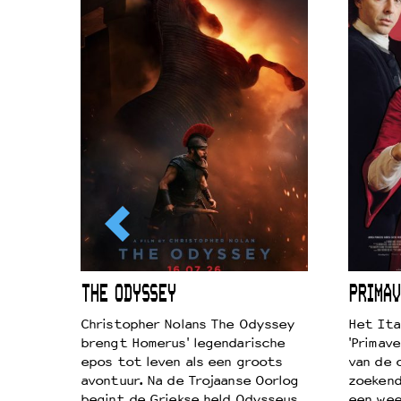
ICL
THE ODYSSEY
PRIMAV
k je de
Christopher Nolans The Odyssey
Het Ita
aires
brengt Homerus' legendarische
'Primave
on
epos tot leven als een groots
van de 
…
avontuur. Na de Trojaanse Oorlog
zoekende
begint de Griekse held Odysseus
een wee