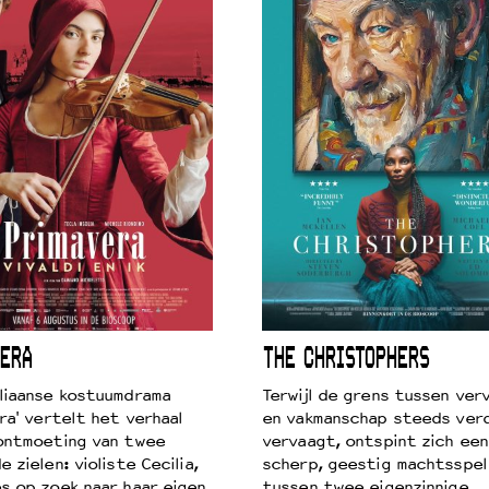
ERA
THE CHRISTOPHERS
liaanse kostuumdrama
Terwijl de grens tussen verv
ra' vertelt het verhaal
en vakmanschap steeds ver
ontmoeting van twee
vervaagt, ontspint zich een
 zielen: violiste Cecilia,
scherp, geestig machtsspel
s op zoek naar haar eigen
tussen twee eigenzinnige