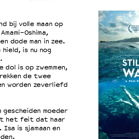
d bij volle maan op
 Amami-Oshima,
en dode man in zee.
 hield, is nu nog
.
ie dol is op zwemmen,
trekken de twee
en worden zeverliefd
ijn gescheiden moeder
t het feit dat haar
 Isa is sjamaan en
oden.