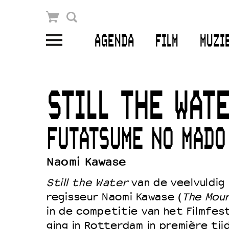
Winkelmandje
Zoek
AGENDA
FILM
MUZI
PLAN JE BEZOEK
Openingstijden & contact
STILL THE WAT
Bereikbaarheid
Kaartverkoop
FUTATSUME NO MADO
Naomi Kawase
EDUCATIE
Still the Water
van de veelvuldig
Schoolvoorstellingen
regisseur Naomi Kawase (
The Mour
Filmprogramma’s Primair Onderwijs
in de competitie van het Filmfes
ging in Rotterdam in première ti