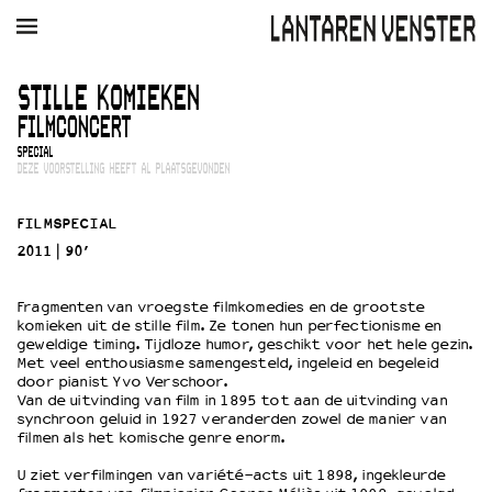
AGENDA
FILM
MUZIEK
RESTAURANT
VERHUUR
STILLE KOMIEKEN
FILMCONCERT
Winkelmandje
Zoek
SPECIAL
DEZE VOORSTELLING HEEFT AL PLAATSGEVONDEN
PLAN JE BEZOEK
Openingstijden & contact
FILMSPECIAL
Bereikbaarheid
2011
90’
Kaartverkoop
Fragmenten van vroegste filmkomedies en de grootste
komieken uit de stille film. Ze tonen hun perfectionisme en
geweldige timing. Tijdloze humor, geschikt voor het hele gezin.
EDUCATIE
Met veel enthousiasme samengesteld, ingeleid en begeleid
door pianist Yvo Verschoor.
Schoolvoorstellingen
Van de uitvinding van film in 1895 tot aan de uitvinding van
Filmprogramma’s Primair Onderwijs
synchroon geluid in 1927 veranderden zowel de manier van
filmen als het komische genre enorm.
Filmprogramma’s VO/MBO
Speciale educatieprogramma’s
U ziet verfilmingen van variété-acts uit 1898, ingekleurde