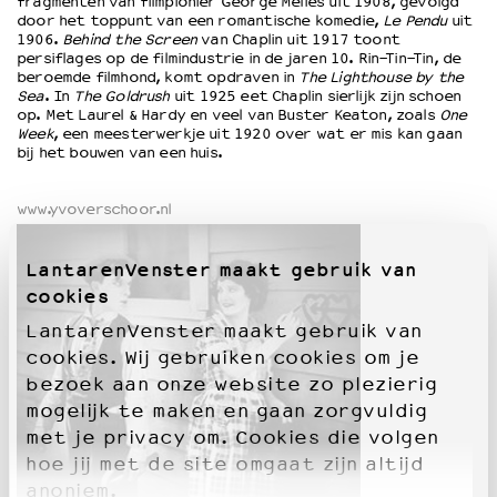
fragmenten van filmpionier George Méliès uit 1908, gevolgd
door het toppunt van een romantische komedie,
Le Pendu
uit
1906.
Behind the Screen
van Chaplin uit 1917 toont
OVER LANTARENVENSTER
persiflages op de filmindustrie in de jaren 10. Rin-Tin-Tin, de
beroemde filmhond, komt opdraven in
The Lighthouse by the
Wat we doen
Sea
. In
The Goldrush
uit 1925 eet Chaplin sierlijk zijn schoen
Werken bij
op. Met Laurel & Hardy en veel van Buster Keaton, zoals
One
Week
, een meesterwerkje uit 1920 over wat er mis kan gaan
Wie is wie
bij het bouwen van een huis.
Word vriend
Historie
www.yvoverschoor.nl
Partners
Huisregels
LantarenVenster maakt gebruik van
Privacyverklaring
cookies
Integriteits- en gedragscode
Duurzaamheid
LantarenVenster maakt gebruik van
Culturele boycot Israël
cookies. Wij gebruiken cookies om je
Ruimte voor artistieke vrijheid – VNPF
bezoek aan onze website zo plezierig
mogelijk te maken en gaan zorgvuldig
met je privacy om. Cookies die volgen
hoe jij met de site omgaat zijn altijd
anoniem.