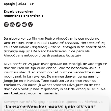
Spanje
2023
31’
Engels gesproken
OVER LANTARENVENSTER
Nederlands ondertiteld
Wat we doen
Werken bij
Wie is wie
Word vriend
De nieuwe korte film van Pedro Almodóvar is een moderne
Western met Pedro Pascal (
Game of Thrones, The Last of Us
)
Historie
en Ethan Hawke (
Boyhood, Before-trilogie
) in de hoofdrollen.
Partners
Strange Way of Life
werd beschreven in de pers als
Huisregels
Almodóvars antwoord op
Brokeback Mountain
.
Privacyverklaring
Silva heeft er 25 jaar over gedaan om eindelijk de woestijn te
Integriteits- en gedragscode
doorkruisen om zijn oude vriend Jake te bezoeken. Jake is
inmiddels sheriff en staat op het punt de verdachte in een
Duurzaamheid
moordzaak in te rekenen. De mannen denken terug aan hun
Culturele boycot Israël
jonge jaren in Mexico. Toen maakten ze plannen voor de
Ruimte voor artistieke vrijheid – VNPF
toekomst. Als duidelijk wordt waarom Silva juist nu de reis
door de woestijn heeft gemaakt, is het de vraag of er nu wel
een toekomst voor hen samen is.
Strange Way of Life
ging in première tijdens het Filmfestival
van Cannes. Na
The Human Voice
met Tilda Swinton is dit
LantarenVenster maakt gebruik van
Almodóvar’s tweede Engelstalige en korte film. Het