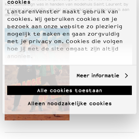
cookies
kostuumdesign was in handen van modehuis Saint Laurent by
Anthony Vaccarello, die als co-producent verbonden is aan
LantarenVenster maakt gebruik van
de film.
cookies. Wij gebruiken cookies om je
bezoek aan onze website zo plezierig
mogelijk te maken en gaan zorgvuldig
met je privacy om. Cookies die volgen
hoe jij met de site omgaat zijn altijd
anoniem.
Meer informatie
Alle cookies toestaan
Alleen noodzakelijke cookies