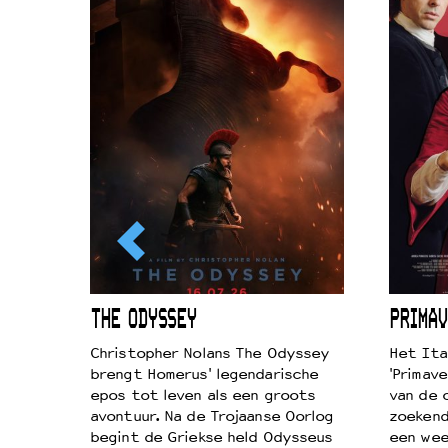
ICL
THE ODYSSEY
PRIMAV
k je de
Christopher Nolans The Odyssey
Het Ita
aires
brengt Homerus' legendarische
'Primave
on
epos tot leven als een groots
van de 
…
avontuur. Na de Trojaanse Oorlog
zoekende
begint de Griekse held Odysseus
een wee