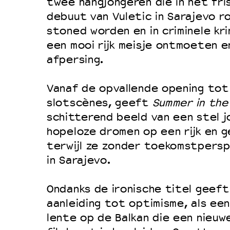
Filmprogramma’s VO/MBO
twee hangjongeren die in het fri
debuut van Vuletic in Sarajevo r
Speciale educatieprogramma’s
stoned worden en in criminele kri
een mooi rijk meisje ontmoeten e
afpersing.
OVER LANTARENVENSTER
Wat we doen
Vanaf de opvallende opening tot
Werken bij
slotscènes, geeft
Summer in the
schitterend beeld van een stel 
Wie is wie
hopeloze dromen op een rijk en g
Word vriend
terwijl ze zonder toekomstpersp
Historie
in Sarajevo.
Partners
Ondanks de ironische titel geeft
Huisregels
aanleiding tot optimisme, als ee
Privacyverklaring
lente op de Balkan die een nieuwe
Integriteits- en gedragscode