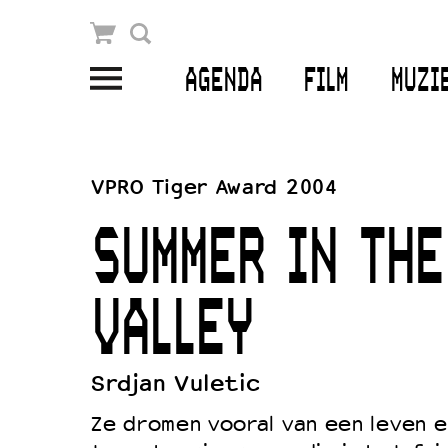
Winkelmandje
Zoek
AGENDA
FILM
MUZI
PLAN JE BEZOEK
Openingstijden & contact
VPRO Tiger Award 2004
Bereikbaarheid
SUMMER IN THE
Kaartverkoop
VALLEY
EDUCATIE
Schoolvoorstellingen
Srdjan Vuletic
Filmprogramma’s Primair Onderwijs
Ze dromen vooral van een leven 