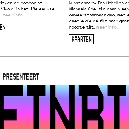
eit, en de componist
kunstenaars. Ian McKellen e
 Vivaldi in het 18e eeuwse
Michaela Coel zijn daarin een
.
meer info…
onweerstaanbaar duo, met 
chemie die de film naar gro
EN
hoogte tilt.
meer info…
KAARTEN