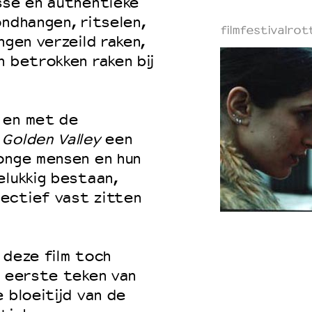
sse en authentieke
ondhangen, ritselen,
filmfestivalro
ngen verzeild raken,
n betrokken raken bij
 en met de
 Golden Valley
een
jonge mensen en hun
elukkig bestaan,
ectief vast zitten
 deze film toch
n eerste teken van
 bloeitijd van de