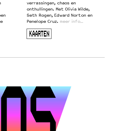
n
verrassingen, chaos en
onthullingen. Met Olivia Wilde,
een
Seth Rogen, Edward Norton en
te
Penelope Cruz.
meer info…
KAARTEN