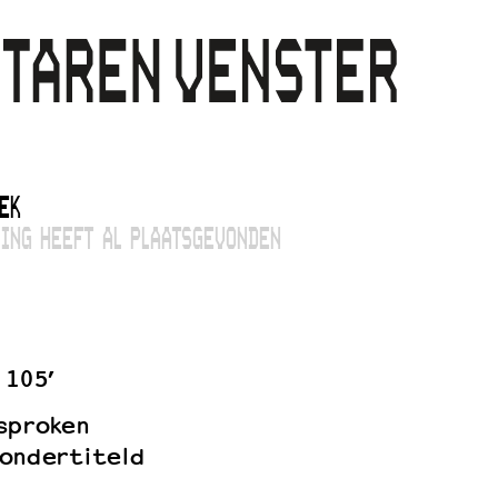
EK
ING HEEFT AL PLAATSGEVONDEN
105’
sproken
ondertiteld