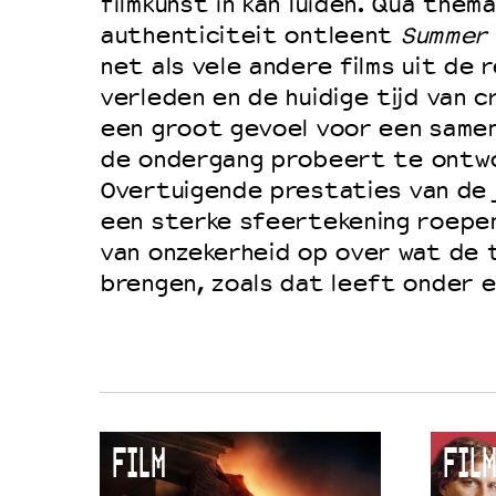
filmkunst in kan luiden. Qua them
Duurzaamheid
authenticiteit ontleent
Summer 
net als vele andere films uit de 
Culturele boycot Israël
verleden en de huidige tijd van cr
Ruimte voor artistieke vrijheid –
een groot gevoel voor een samenl
de ondergang probeert te ontw
Overtuigende prestaties van de 
een sterke sfeertekening roepe
van onzekerheid op over wat de 
brengen, zoals dat leeft onder e
FILM
FILM