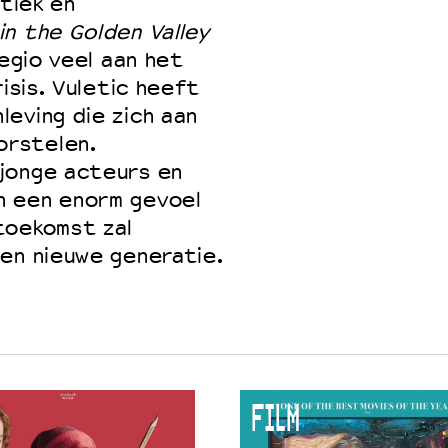
atiek en
in the Golden Valley
regio veel aan het
isis. Vuletic heeft
 VNPF
eving die zich aan
orstelen.
jonge acteurs en
n een enorm gevoel
toekomst zal
en nieuwe generatie.
FILM