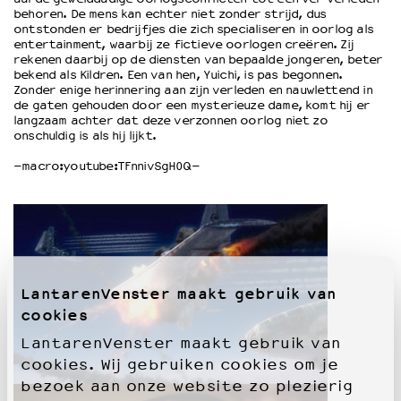
behoren. De mens kan echter niet zonder strijd, dus
ontstonden er bedrijfjes die zich specialiseren in oorlog als
entertainment, waarbij ze fictieve oorlogen creëren. Zij
OVER LANTARENVENSTER
rekenen daarbij op de diensten van bepaalde jongeren, beter
Wat we doen
bekend als Kildren. Een van hen, Yuichi, is pas begonnen.
Zonder enige herinnering aan zijn verleden en nauwlettend in
Werken bij
de gaten gehouden door een mysterieuze dame, komt hij er
Wie is wie
langzaam achter dat deze verzonnen oorlog niet zo
Word vriend
onschuldig is als hij lijkt.
Historie
–macro:youtube:TFnnivSgH0Q–
Partners
Huisregels
Privacyverklaring
Integriteits- en gedragscode
Duurzaamheid
Culturele boycot Israël
LantarenVenster maakt gebruik van
Ruimte voor artistieke vrijheid – VNPF
cookies
LantarenVenster maakt gebruik van
cookies. Wij gebruiken cookies om je
bezoek aan onze website zo plezierig