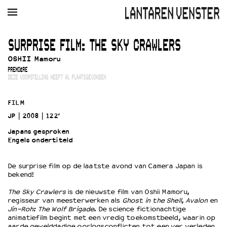
AGENDA
FILM
MUZIEK
RESTAURANT
VERHUUR
SURPRISE FILM: THE SKY CRAWLERS
OSHII Mamoru
Winkelmandje
Zoek
PREMIÈRE
DEZE VOORSTELLING HEEFT AL PLAATSGEVONDEN
PLAN JE BEZOEK
Openingstijden & contact
FILM
Bereikbaarheid
JP
2008
122’
Kaartverkoop
Japans gesproken
Engels ondertiteld
EDUCATIE
De surprise film op de laatste avond van Camera Japan is
bekend!
Schoolvoorstellingen
Filmprogramma’s Primair Onderwijs
The Sky Crawlers
is de nieuwste film van Oshii Mamoru,
regisseur van meesterwerken als
Ghost in the Shell
,
Avalon
en
Filmprogramma’s VO/MBO
Jin-Roh: The Wolf Brigade
. De science fictionachtige
Speciale educatieprogramma’s
animatiefilm begint met een vredig toekomstbeeld, waarin op
aarde gewelddadige oorlogsconflicten tot een ver verleden