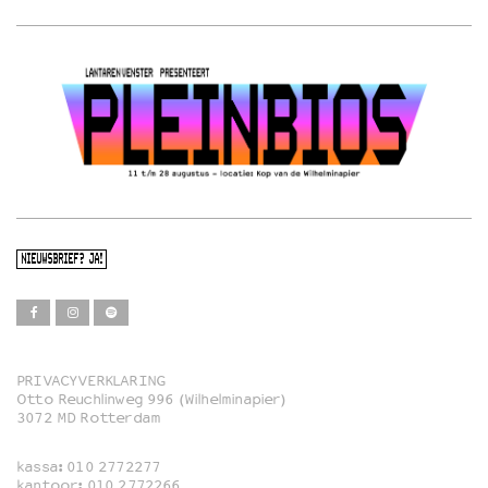
NIEUWSBRIEF? JA!
PRIVACYVERKLARING
Otto Reuchlinweg 996 (Wilhelminapier)
Film
3072 MD Rotterdam
Muziek
kassa:
010 2772277
Familie
kantoor:
010 2772266