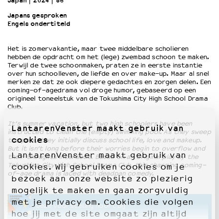
Japan
2024
86’
Japans gesproken
Engels ondertiteld
OVER LANTARENVENSTER
Wat we doen
Het is zomervakantie, maar twee middelbare scholieren
Werken bij
hebben de opdracht om het (lege) zwembad schoon te maken.
Wie is wie
Terwijl de twee schoonmaken, praten ze in eerste instantie
Word vriend
over hun schoolleven, de liefde en over make-up. Maar al snel
merken ze dat ze ook diepere gedachtes en zorgen delen. Een
Historie
coming-of-agedrama vol droge humor, gebaseerd op een
Partners
origineel toneelstuk van de Tokushima City High School Drama
Club.
Huisregels
Privacyverklaring
It’s summer vacation, but two high schoolers have been
LantarenVenster maakt gebruik van
Integriteits- en gedragscode
instructed to clean the (empty) swimming pool. As they sweep
cookies
the pool, they initially discuss school life, love and makeup.
Duurzaamheid
But it isn’t long before their worries begin to overflow and
LantarenVenster maakt gebruik van
Culturele boycot Israël
their thoughts intersect. Based on an original play by the
Tokushima City High School Drama Club, this charming coming-
cookies. Wij gebruiken cookies om je
Ruimte voor artistieke vrijheid – VNPF
of-age drama is laced with deadpan comedy.
bezoek aan onze website zo plezierig
mogelijk te maken en gaan zorgvuldig
met je privacy om. Cookies die volgen
Deze voorstelling hoort bij
hoe jij met de site omgaat zijn altijd