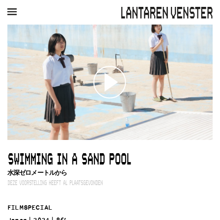
AGENDA
FILM
MUZIEK
RESTAURANT
VERHUUR
Winkelmandje
Zoek
PLAN JE BEZOEK
Openingstijden & contact
Bereikbaarheid
Kaartverkoop
SWIMMING IN A SAND POOL
EDUCATIE
水深ゼロメートルから
Schoolvoorstellingen
DEZE VOORSTELLING HEEFT AL PLAATSGEVONDEN
Filmprogramma’s Primair Onderwijs
Filmprogramma’s VO/MBO
FILMSPECIAL
Speciale educatieprogramma’s