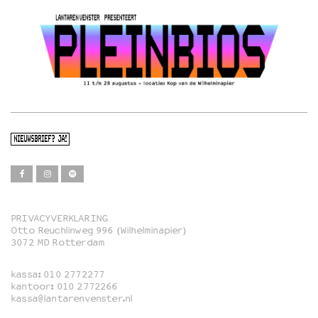
NIEUWSBRIEF? JA!
PRIVACYVERKLARING
Otto Reuchlinweg 996 (Wilhelminapier)
Film
3072 MD Rotterdam
Muziek
kassa:
010 2772277
Familie
kantoor:
010 2772266
kassa@lantarenvenster.nl
Film in English