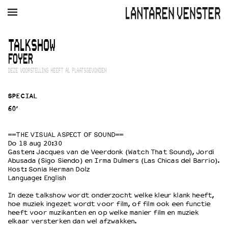
AGENDA
FILM
MUZIEK
RESTAURANT
VERHUUR
TALKSHOW
FOYER
Winkelmandje
Zoek
DEZE VOORSTELLING HEEFT AL PLAATSGEVONDEN
PLAN JE BEZOEK
SPECIAL
Openingstijden & contact
60’
Bereikbaarheid
Kaartverkoop
==THE VISUAL ASPECT OF SOUND==
Do 18 aug 20:30
Gasten: Jacques van de Veerdonk (Watch That Sound), Jordi
Abusada (Sigo Siendo) en Irma Dulmers (Las Chicas del Barrio).
EDUCATIE
Host: Sonia Herman Dolz
Language: English
Schoolvoorstellingen
Filmprogramma’s Primair Onderwijs
In deze talkshow wordt onderzocht welke kleur klank heeft,
Filmprogramma’s VO/MBO
hoe muziek ingezet wordt voor film, of film ook een functie
heeft voor muzikanten en op welke manier film en muziek
Speciale educatieprogramma’s
elkaar versterken dan wel afzwakken.