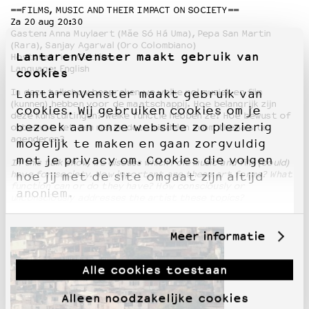
==FILMS, MUSIC AND THEIR IMPACT ON SOCIETY==
Za 20 aug 20:30
Gasten: Anna Muylaert (Mãe Só Há Uma), Pepa San Martin
(Rara), Sanjay Agarwal (Oro Colombiano)
LantarenVenster maakt gebruik van
Host: Katrien Gottlieb
Language: English
cookies
In deze talkshow bespreken we welke rol muziek en film
LantarenVenster maakt gebruik van
(kunnen) hebben voor de maatschappij. Hoe belangrijk zijn
cookies. Wij gebruiken cookies om je
deze kunstuitingen? Welke functie hebben ze? Hoe bewust of
bezoek aan onze website zo plezierig
onbewust zet een maker deze middelen in om thema’s te
agenderen?
mogelijk te maken en gaan zorgvuldig
met je privacy om. Cookies die volgen
In this talk show, we discuss which role music and film (could)
have for society. How important are these art forms? What
hoe jij met de site omgaat zijn altijd
function can or do they have? How consciously or
anoniem.
unconsciously addresses the artist these topics?
Meer informatie
Alle cookies toestaan
Alleen noodzakelijke cookies