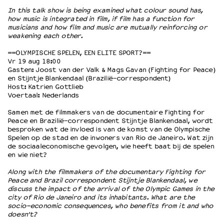
In this talk show is being examined what colour sound has,
how music is integrated in film, if film has a function for
OVER LANTARENVENSTER
musicians and how film and music are mutually reinforcing or
weakening each other.
Wat we doen
Werken bij
==OLYMPISCHE SPELEN, EEN ELITE SPORT?==
Vr 19 aug 18:00
Wie is wie
Gasten: Joost van der Valk & Mags Gavan (Fighting for Peace)
Word vriend
en Stijntje Blankendaal (Brazilië-correspondent)
Historie
Host: Katrien Gottlieb
Voertaal: Nederlands
Partners
Huisregels
Samen met de filmmakers van de documentaire Fighting for
Peace en Brazilië-correspondent Stijntje Blankendaal, wordt
Privacyverklaring
besproken wat de invloed is van de komst van de Olympische
Integriteits- en gedragscode
Spelen op de stad en de inwoners van Rio de Janeiro. Wat zijn
Duurzaamheid
de sociaaleconomische gevolgen, wie heeft baat bij de spelen
en wie niet?
Culturele boycot Israël
Ruimte voor artistieke vrijheid – VNPF
Along with the filmmakers of the documentary Fighting for
Peace and Brazil correspondent Stijntje Blankendaal, we
discuss the impact of the arrival of the Olympic Games in the
city of Rio de Janeiro and its inhabitants. What are the
socio-economic consequences, who benefits from it and who
doesn’t?