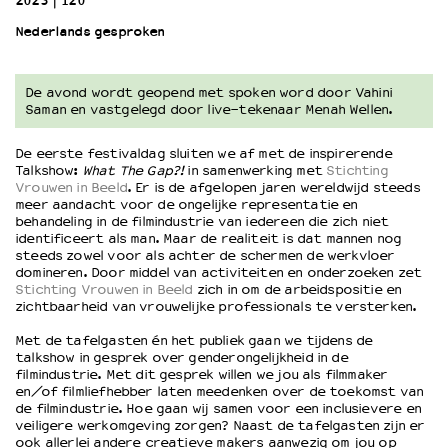
2023
120’
Nederlands gesproken
OVER LANTARENVENSTER
Wat we doen
De avond wordt geopend met spoken word door Vahini
Werken bij
Saman en vastgelegd door live-tekenaar Menah Wellen.
Wie is wie
Word vriend
De eerste festivaldag sluiten we af met de inspirerende
Talkshow:
What The Gap?!
in samenwerking met
Stichting
Historie
Vrouwen in Beeld
. Er is de afgelopen jaren wereldwijd steeds
Partners
meer aandacht voor de ongelijke representatie en
Huisregels
behandeling in de filmindustrie van iedereen die zich niet
identificeert als man. Maar de realiteit is dat mannen nog
Privacyverklaring
steeds zowel voor als achter de schermen de werkvloer
Integriteits- en gedragscode
domineren. Door middel van activiteiten en onderzoeken zet
Stichting Vrouwen in Beeld
zich in om de arbeidspositie en
Duurzaamheid
zichtbaarheid van vrouwelijke professionals te versterken.
Culturele boycot Israël
Met de tafelgasten én het publiek gaan we tijdens de
Ruimte voor artistieke vrijheid – VNPF
talkshow in gesprek over genderongelijkheid in de
filmindustrie. Met dit gesprek willen we jou als filmmaker
en/of filmliefhebber laten meedenken over de toekomst van
de filmindustrie. Hoe gaan wij samen voor een inclusievere en
veiligere werkomgeving zorgen?
Naast de tafelgasten zijn er
ook allerlei andere creatieve makers aanwezig om jou op