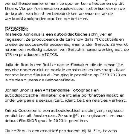
verschillende manieren aan te sporen te reflecteren op dit
thema. Via performance en audiovisueel materiaal vieren we
de kracht van kunst en benadrukken we waarom we de
werkomstandigheden moeten verbeteren.
TAFELGASTEN:
Rasheida Adrianus is een autodidactische schrijver en
regisseur. Ze produceerde de talkshow Girls ‘N Cocktails en
creëerde succesvolle webseries, waaronder Switch. Ze werkt
nu aan een volledig seizoen van Switch in samenwerking met de
NTR en producent VIGICS.
Julia de Roo is een Rotterdamse filmmaker die de menselijke
psyche onderzoekt en sociale constructies bevraagt. Haar
eerste korte film Maxi-Pad ging in première op IFFR 2023 en
is te zien tijdens de Seizoensfinale.
Jonnah Bron is een Amsterdamse fotograaf en
autodidactische filmmaker die intieme portretten maakt en
onderwerpen als seksualiteit, identiteit en relaties verkent.
Zainab Goelaman is een autodidactische schrijver, regisseur
en dichter uit Amsterdam. Ze schrijft en regisseert en haar
debuutfilm SNOR gaat in 2023 in première.
Claire Zhou is een creatief producent bij NL Film, tevens