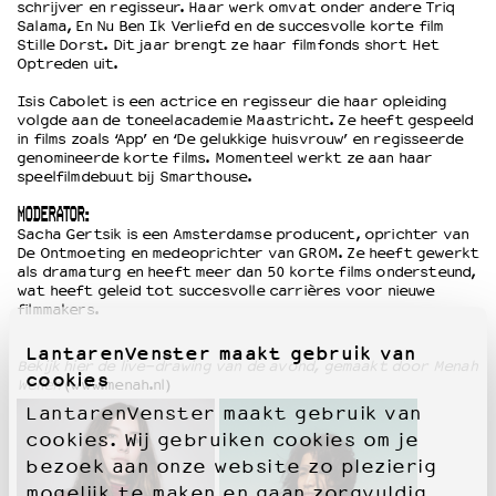
schrijver en regisseur. Haar werk omvat onder andere Triq
Salama, En Nu Ben Ik Verliefd en de succesvolle korte film
Stille Dorst. Dit jaar brengt ze haar filmfonds short Het
Optreden uit.
Isis Cabolet is een actrice en regisseur die haar opleiding
volgde aan de toneelacademie Maastricht. Ze heeft gespeeld
in films zoals ‘App’ en ‘De gelukkige huisvrouw’ en regisseerde
genomineerde korte films. Momenteel werkt ze aan haar
speelfilmdebuut bij Smarthouse.
MODERATOR:
Sacha Gertsik is een Amsterdamse producent, oprichter van
De Ontmoeting en medeoprichter van GROM. Ze heeft gewerkt
als dramaturg en heeft meer dan 50 korte films ondersteund,
wat heeft geleid tot succesvolle carrières voor nieuwe
filmmakers.
LantarenVenster maakt gebruik van
Bekijk hier de live-drawing van de avond, gemaakt door Menah
cookies
Wellen
(www.menah.nl)
LantarenVenster maakt gebruik van
cookies. Wij gebruiken cookies om je
bezoek aan onze website zo plezierig
mogelijk te maken en gaan zorgvuldig