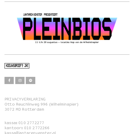
NIEUWSBRIEF? JA!
PRIVACYVERKLARING
Otto Reuchlinweg 996 (Wilhelminapier)
Film
3072 MD Rotterdam
Muziek
kassa:
010 2772277
Familie
kantoor:
010 2772266
kassa@lantarenvenster.nl