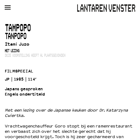
AGENDA
FILM
MUZIEK
RESTAURANT
VERHUUR
TAMPOPO
TANPOPO
Winkelmandje
Zoek
Itami Juzo
MET LEZING
PLAN JE BEZOEK
DEZE VOORSTELLING HEEFT AL PLAATSGEVONDEN
Openingstijden & contact
Bereikbaarheid
FILMSPECIAL
Kaartverkoop
JP
1985
114’
Japans gesproken
Engels ondertiteld
EDUCATIE
Schoolvoorstellingen
Met een lezing over de Japanse keuken door Dr. Katarzyna
Cwiertka.
Filmprogramma’s Primair Onderwijs
Filmprogramma’s VO/MBO
Vrachtwagenchauffeur Goro stopt bij een ramenrestaurant
en verbaast zich over het slechte gerecht dat hij
Speciale educatieprogramma’s
voorgeschoteld krijgt. Toch is hij zeer gecharmeerd van