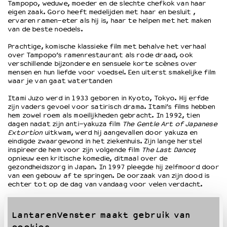
Tampopo, weduwe, moeder en de slechte chefkok van haar
eigen zaak. Goro heeft medelijden met haar en besluit ,
ervaren ramen-eter als hij is, haar te helpen met het maken
OVER LANTARENVENSTER
van de beste noedels.
Wat we doen
Prachtige, komische klassieke film met behalve het verhaal
Werken bij
over Tampopo’s ramenrestaurant als rode draad, ook
Wie is wie
verschillende bijzondere en sensuele korte scènes over
mensen en hun liefde voor voedsel. Een uiterst smakelijke film
Word vriend
waar je van gaat watertanden
Historie
Itami Juzo werd in 1933 geboren in Kyoto, Tokyo. Hij erfde
Partners
zijn vaders gevoel voor satirisch drama. Itami’s films hebben
Huisregels
hem zowel roem als moeilijkheden gebracht. In 1992, tien
dagen nadat zijn anti-yakuza film
The Gentle Art of Japanese
Privacyverklaring
Extortion
uitkwam, werd hij aangevallen door yakuza en
Integriteits- en gedragscode
eindigde zwaargewond in het ziekenhuis. Zijn lange herstel
Duurzaamheid
inspireerde hem voor zijn volgende film
The Last Dance
;
opnieuw een kritische komedie, ditmaal over de
Culturele boycot Israël
gezondheidszorg in Japan. In 1997 pleegde hij zelfmoord door
Ruimte voor artistieke vrijheid – VNPF
van een gebouw af te springen. De oorzaak van zijn dood is
echter tot op de dag van vandaag voor velen verdacht.
LantarenVenster maakt gebruik van
cookies