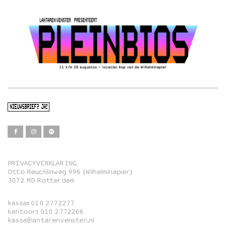
NIEUWSBRIEF? JA!
PRIVACYVERKLARING
Otto Reuchlinweg 996 (Wilhelminapier)
Film
3072 MD Rotterdam
Muziek
kassa:
010 2772277
Familie
kantoor:
010 2772266
kassa@lantarenvenster.nl
Film in English