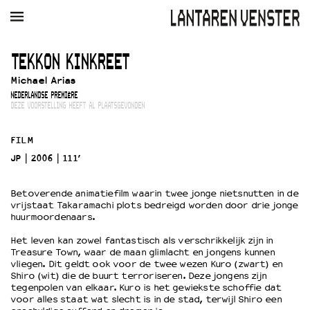
AGENDA
FILM
MUZIEK
RESTAURANT
VERHUUR
TEKKON KINKREET
Michael Arias
Winkelmandje
Zoek
NEDERLANDSE PREMIÈRE
DEZE VOORSTELLING HEEFT AL PLAATSGEVONDEN
PLAN JE BEZOEK
Openingstijden & contact
FILM
Bereikbaarheid
JP
2006
111’
Kaartverkoop
Betoverende animatiefilm waarin twee jonge nietsnutten in de
vrijstaat Takaramachi plots bedreigd worden door drie jonge
huurmoordenaars.
EDUCATIE
Het leven kan zowel fantastisch als verschrikkelijk zijn in
Schoolvoorstellingen
Treasure Town, waar de maan glimlacht en jongens kunnen
Filmprogramma’s Primair Onderwijs
vliegen. Dit geldt ook voor de twee wezen Kuro (zwart) en
Shiro (wit) die de buurt terroriseren. Deze jongens zijn
Filmprogramma’s VO/MBO
tegenpolen van elkaar. Kuro is het gewiekste schoffie dat
Speciale educatieprogramma’s
voor alles staat wat slecht is in de stad, terwijl Shiro een