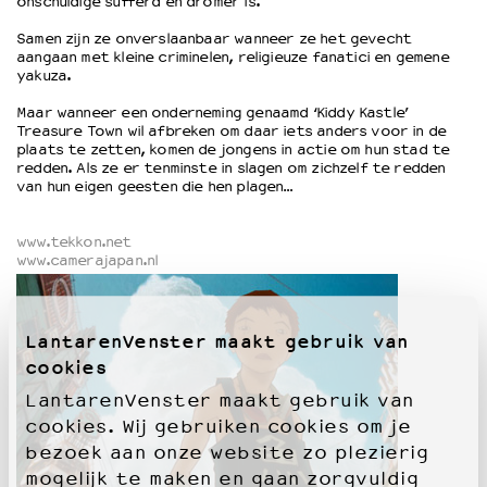
onschuldige sufferd en dromer is.
Samen zijn ze onverslaanbaar wanneer ze het gevecht
OVER LANTARENVENSTER
aangaan met kleine criminelen, religieuze fanatici en gemene
yakuza.
Wat we doen
Werken bij
Maar wanneer een onderneming genaamd ‘Kiddy Kastle’
Treasure Town wil afbreken om daar iets anders voor in de
Wie is wie
plaats te zetten, komen de jongens in actie om hun stad te
Word vriend
redden. Als ze er tenminste in slagen om zichzelf te redden
van hun eigen geesten die hen plagen…
Historie
Partners
Huisregels
www.tekkon.net
www.camerajapan.nl
Privacyverklaring
Integriteits- en gedragscode
Duurzaamheid
LantarenVenster maakt gebruik van
Culturele boycot Israël
cookies
Ruimte voor artistieke vrijheid – VNPF
LantarenVenster maakt gebruik van
cookies. Wij gebruiken cookies om je
bezoek aan onze website zo plezierig
mogelijk te maken en gaan zorgvuldig