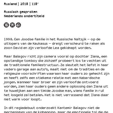
Rusland
2018
118’
Russisch gesproken
OVER LANTARENVENSTER
Nederlands ondertiteld
Wat we doen
Werken bij
Wie is wie
Word vriend
1998. Een Joodse familie in het Russische Naltsjik – op de
uitlopers van de Kaukasus – dreigt verscheurd te raken als
Historie
zoon David en zijn verloofde Lea gekidnapt worden.
Partners
Huisregels
Maar Balagov richt zijn camera vooral op dochter Ilana, een
opstandige tomboy die zichzelf probeert los te vechten uit
Privacyverklaring
de traditionele familiestructuur. Ze sleutelt het liefst in haar
Integriteits- en gedragscode
vaders garage aan auto’s, maalt niet om de tradities en de
religieuze voorschriften waaraan haar ouders zo gehecht zijn
Duurzaamheid
en heeft zelfs een stiekeme relatie met een Kabardische
Culturele boycot Israël
jongen. Wanneer haar broer en zijn verloofde ontvoerd
Ruimte voor artistieke vrijheid – VNPF
worden, zien haar ouders geen andere oplossing dan Ilana uit
te huwelijken aan een timide Joodse man, wiens familie in ruil
het losgeld zal betalen. Het is niet verrassend dat Ilana daar
niet warm voor loopt.
In dit regiedebuut onderzoekt Kantemir Balagov niet de
mechanismes van de kidnapping, maar de emotionele tol die de