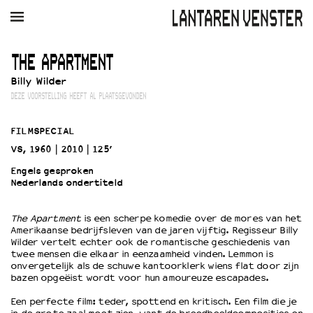
AGENDA
FILM
MUZIEK
RESTAURANT
VERHUUR
THE APARTMENT
Billy Wilder
Winkelmandje
Zoek
DEZE VOORSTELLING HEEFT AL PLAATSGEVONDEN
PLAN JE BEZOEK
FILMSPECIAL
Openingstijden & contact
VS, 1960
2010
125’
Bereikbaarheid
Engels gesproken
Kaartverkoop
Nederlands ondertiteld
The Apartment
is een scherpe komedie over de mores van het
EDUCATIE
Amerikaanse bedrijfsleven van de jaren vijftig. Regisseur Billy
Wilder vertelt echter ook de romantische geschiedenis van
Schoolvoorstellingen
twee mensen die elkaar in eenzaamheid vinden. Lemmon is
Filmprogramma’s Primair Onderwijs
onvergetelijk als de schuwe kantoorklerk wiens flat door zijn
bazen opgeëist wordt voor hun amoureuze escapades.
Filmprogramma’s VO/MBO
Speciale educatieprogramma’s
Een perfecte film: teder, spottend en kritisch. Een film die je