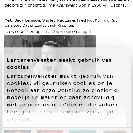
in de grote zaal moet zien, want de breedbeeldcomposities en
decors zijn prachtig.
The Apartment
won in 1960 vijf Oscars.
OVER LANTARENVENSTER
Met: Jack Lemmon, Shirley MacLaine, Fred MacMurray, Ray
Wat we doen
Walston, David Lewis, Jack Krushen.
Werken bij
Lees recensies op
movie2movie.nl
en
digg.nl
Wie is wie
Word vriend
Historie
Partners
LantarenVenster maakt gebruik van
Huisregels
cookies
Privacyverklaring
LantarenVenster maakt gebruik van
Integriteits- en gedragscode
cookies. Wij gebruiken cookies om je
Duurzaamheid
bezoek aan onze website zo plezierig
Culturele boycot Israël
mogelijk te maken en gaan zorgvuldig
Ruimte voor artistieke vrijheid – VNPF
met je privacy om. Cookies die volgen
hoe jij met de site omgaat zijn altijd
anoniem.