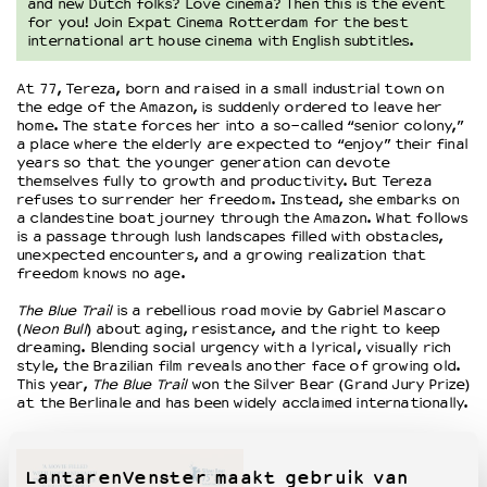
and new Dutch folks? Love cinema? Then this is the event
for you! Join Expat Cinema Rotterdam for the best
international art house cinema with English subtitles.
OVER LANTARENVENSTER
Wat we doen
At 77, Tereza, born and raised in a small industrial town on
the edge of the Amazon, is suddenly ordered to leave her
Werken bij
home. The state forces her into a so-called “senior colony,”
Wie is wie
a place where the elderly are expected to “enjoy” their final
Word vriend
years so that the younger generation can devote
themselves fully to growth and productivity. But Tereza
Historie
refuses to surrender her freedom. Instead, she embarks on
Partners
a clandestine boat journey through the Amazon. What follows
is a passage through lush landscapes filled with obstacles,
Huisregels
unexpected encounters, and a growing realization that
Privacyverklaring
freedom knows no age.
Integriteits- en gedragscode
The Blue Trail
is a rebellious road movie by Gabriel Mascaro
Duurzaamheid
(
Neon Bull
) about aging, resistance, and the right to keep
Culturele boycot Israël
dreaming. Blending social urgency with a lyrical, visually rich
style, the Brazilian film reveals another face of growing old.
Ruimte voor artistieke vrijheid – VNPF
This year,
The Blue Trail
won the Silver Bear (Grand Jury Prize)
at the Berlinale and has been widely acclaimed internationally.
LantarenVenster maakt gebruik van