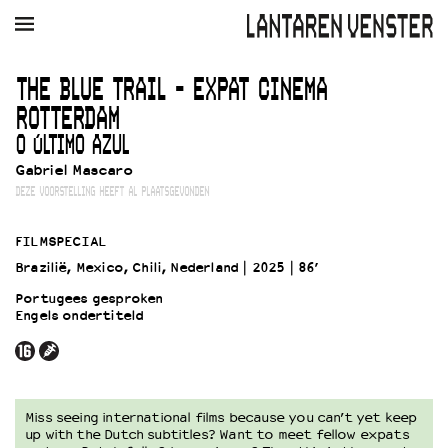
AGENDA
FILM
MUZIEK
RESTAURANT
VERHUUR
THE BLUE TRAIL - EXPAT CINEMA
ROTTERDAM
Winkelmandje
Zoek
O ÚLTIMO AZUL
Gabriel Mascaro
PLAN JE BEZOEK
DEZE VOORSTELLING HEEFT AL PLAATSGEVONDEN
Openingstijden & contact
Bereikbaarheid
FILMSPECIAL
Kaartverkoop
Brazilië, Mexico, Chili, Nederland
2025
86’
Portugees gesproken
Engels ondertiteld
EDUCATIE
Schoolvoorstellingen
Filmprogramma’s Primair Onderwijs
Filmprogramma’s VO/MBO
Miss seeing international films because you can’t yet keep
Speciale educatieprogramma’s
up with the Dutch subtitles? Want to meet fellow expats