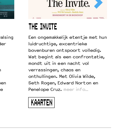
THE INVITE
alsing
Een ongemakkelijk etentje met hun
der
luidruchtige, excentrieke
bovenburen ontspoort volledig.
Wat begint als een confrontatie,
mondt uit in een nacht vol
n
verrassingen, chaos en
onthullingen. Met Olivia Wilde,
een
Seth Rogen, Edward Norton en
te
Penelope Cruz.
meer info…
KAARTEN