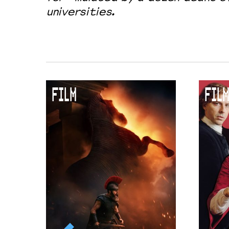
universities.
FILM
FILM