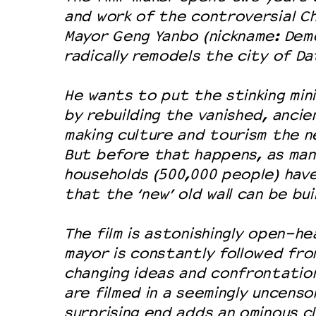
and work of the controversial C
Mayor Geng Yanbo (nickname: Demo
radically remodels the city of Da
He wants to put the stinking min
by rebuilding the vanished, ancie
making culture and tourism the ne
But before that happens, as man
households (500,000 people) hav
that the ‘new’ old wall can be bui
The film is astonishingly open-h
mayor is constantly followed from
changing ideas and confrontation
are filmed in a seemingly uncenso
surprising end adds an ominous c