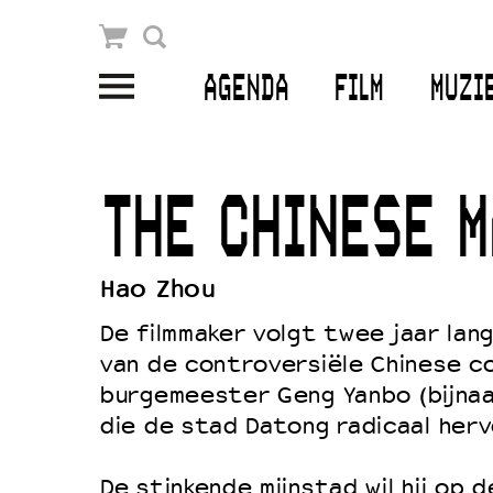
Winkelmandje
Zoek
AGENDA
FILM
MUZI
PLAN JE BEZOEK
Openingstijden & contact
THE CHINESE M
Bereikbaarheid
Kaartverkoop
Hao Zhou
De filmmaker volgt twee jaar lan
van de controversiële Chinese c
EDUCATIE
burgemeester Geng Yanbo (bijnaa
Schoolvoorstellingen
die de stad Datong radicaal her
Filmprogramma’s Primair Onderwijs
De stinkende mijnstad wil hij op 