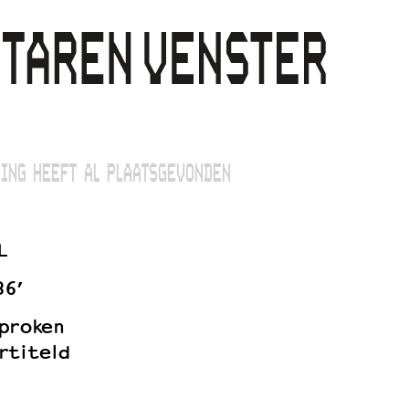
ING HEEFT AL PLAATSGEVONDEN
L
86’
proken
rtiteld