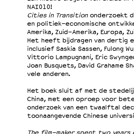
NAI010!
Duurzaamheid
Cities in Transition
onderzoekt de
Culturele boycot Israël
en politiek-economische ontwikke
Ruimte voor artistieke vrijheid –
Amerika, Zuid-Amerika, Europa, Zu
Het heeft bijdragen van dertig e
inclusief Saskia Sassen, Fulong Wu
Vittorio Lampugnani, Eric Swynged
Joan Busquets, David Grahame Sh
vele anderen.
Het boek sluit af met de stedelij
China, met een oproep voor bete
onderzoek van een twaalftal dec
toonaangevende Chinese universi
The film-maker spent two years 