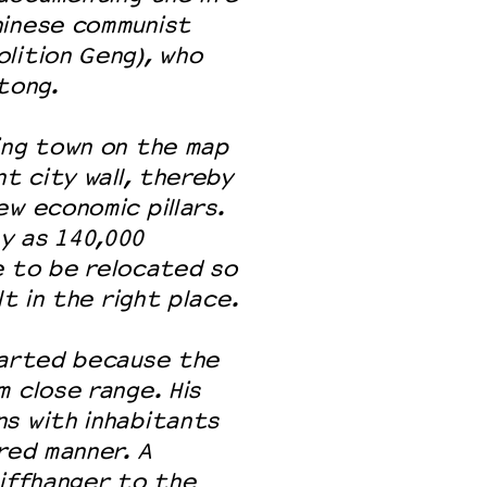
hinese communist
lition Geng), who
tong.
ing town on the map
nt city wall, thereby
w economic pillars.
y as 140,000
e to be relocated so
lt in the right place.
earted because the
 close range. His
s with inhabitants
red manner. A
liffhanger to the