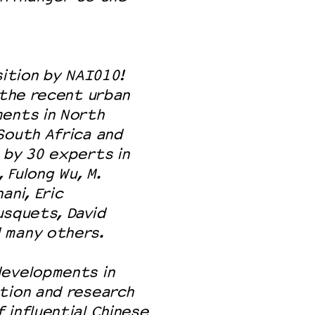
sition by NAI010!
 the recent urban
ments in North
South Africa and
 by 30 experts in
 Fulong Wu, M.
ani, Eric
usquets, David
 many others.
developments in
tion and research
 influential Chinese