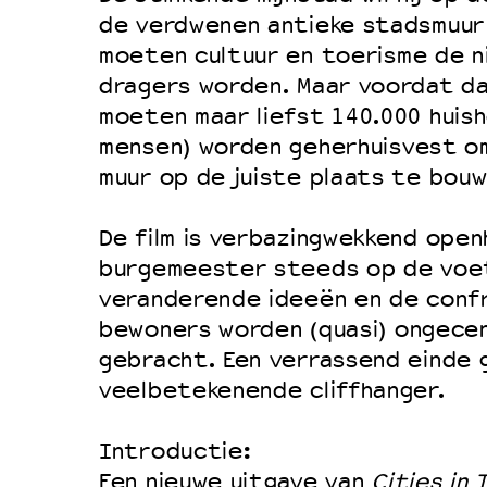
Filmprogramma’s VO/MBO
de verdwenen antieke stadsmuur
Speciale educatieprogramma’s
moeten cultuur en toerisme de 
dragers worden. Maar voordat da
moeten maar liefst 140.000 huis
OVER LANTARENVENSTER
mensen) worden geherhuisvest o
Wat we doen
muur op de juiste plaats te bouw
Werken bij
De film is verbazingwekkend ope
Wie is wie
burgemeester steeds op de voet
Word vriend
veranderende ideeën en de conf
Historie
bewoners worden (quasi) ongecen
gebracht. Een verrassend einde 
Partners
veelbetekenende cliffhanger.
Huisregels
Privacyverklaring
Introductie:
Integriteits- en gedragscode
Een nieuwe uitgave van
Cities in 