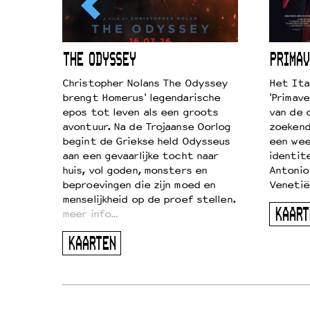
ICL
THE ODYSSEY
PRIMAV
k je de
Christopher Nolans The Odyssey
Het Ita
aires
brengt Homerus' legendarische
'Primave
on
epos tot leven als een groots
van de 
…
avontuur. Na de Trojaanse Oorlog
zoekende
begint de Griekse held Odysseus
een wee
aan een gevaarlijke tocht naar
identit
huis, vol goden, monsters en
Antonio
beproevingen die zijn moed en
Venetië
menselijkheid op de proef stellen.
KAART
meer info…
KAARTEN