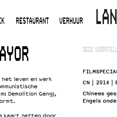
EK
RESTAURANT
VERHUUR
AYOR
DEZE VOORSTELL
FILMSPECIA
g het leven en werk
CN
2014
ommunistische
Chinees ges
m: Demolition Geng),
Engels onde
vormt.
de kaart zetten door