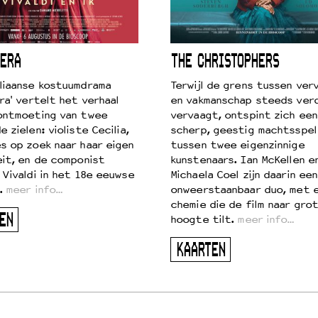
ERA
THE CHRISTOPHERS
liaanse kostuumdrama
Terwijl de grens tussen verv
ra' vertelt het verhaal
en vakmanschap steeds ver
ontmoeting van twee
vervaagt, ontspint zich een
 zielen: violiste Cecilia,
scherp, geestig machtsspel
s op zoek naar haar eigen
tussen twee eigenzinnige
eit, en de componist
kunstenaars. Ian McKellen e
 Vivaldi in het 18e eeuwse
Michaela Coel zijn daarin een
.
meer info…
onweerstaanbaar duo, met 
chemie die de film naar gro
EN
hoogte tilt.
meer info…
KAARTEN