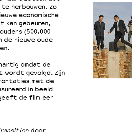
 te herbouwen. Zo
nieuwe economische
t kan gebeuren,
houdens (500.000
m de nieuwe oude
en.
nhartig omdat de
 wordt gevolgd. Zijn
rontaties met de
sureerd in beeld
geeft de film een
Transition
door