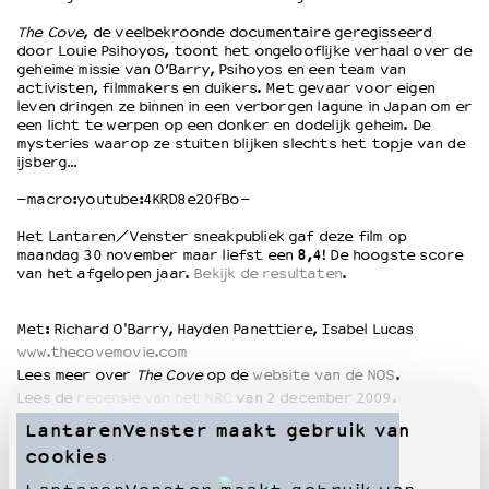
The Cove
, de veelbekroonde documentaire geregisseerd
door Louie Psihoyos, toont het ongelooflijke verhaal over de
OVER LANTARENVENSTER
geheime missie van O’Barry, Psihoyos en een team van
Wat we doen
activisten, filmmakers en duikers. Met gevaar voor eigen
leven dringen ze binnen in een verborgen lagune in Japan om er
Werken bij
een licht te werpen op een donker en dodelijk geheim. De
Wie is wie
mysteries waarop ze stuiten blijken slechts het topje van de
ijsberg…
Word vriend
Historie
–macro:youtube:4KRD8e20fBo–
Partners
Het Lantaren/Venster sneakpubliek gaf deze film op
Huisregels
maandag 30 november maar liefst een
8,4
! De hoogste score
Privacyverklaring
van het afgelopen jaar.
Bekijk de resultaten
.
Integriteits- en gedragscode
Duurzaamheid
Met: Richard O'Barry, Hayden Panettiere, Isabel Lucas
Culturele boycot Israël
www.thecovemovie.com
Ruimte voor artistieke vrijheid – VNPF
Lees meer over
The Cove
op de
website van de NOS
.
Lees de
recensie van het NRC
van 2 december 2009.
LantarenVenster maakt gebruik van
cookies