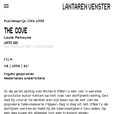
AGENDA
FILM
MUZIEK
RESTAURANT
VERHUUR
Publieksprijs IDFA 2009
THE COVE
Winkelmandje
Zoek
Louie Psihoyos
LAATSTE WEEK
PLAN JE BEZOEK
DEZE VOORSTELLING HEEFT AL PLAATSGEVONDEN
Openingstijden & contact
Bereikbaarheid
FILM
Kaartverkoop
VS
2009
92’
Engels gesproken
Nederlands ondertiteld
EDUCATIE
Schoolvoorstellingen
In de jaren zestig was Richard O’Barry een van ’s werelds
grootste autoriteiten op het vlak van dolfijnentraining. Dat
Filmprogramma’s Primair Onderwijs
had hij vooral te danken aan zijn baan op de set van de
Filmprogramma’s VO/MBO
populaire televisieserie
Flipper
. Dag in dag uit liet O’Barry de
Speciale educatieprogramma’s
dolfijnen werken en hield hij de televisiekijkers tevreden. Op
een dag kwam dit allemaal tot een tragisch einde.