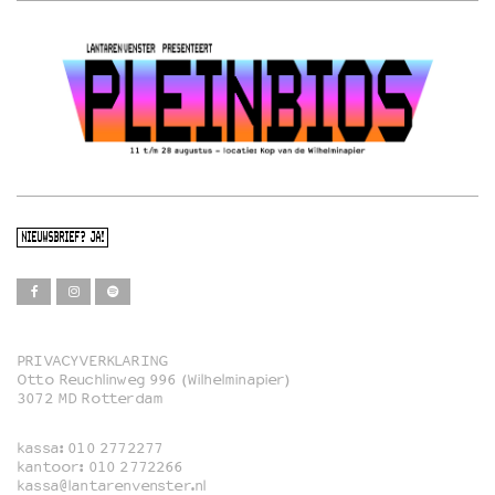
NIEUWSBRIEF? JA!
PRIVACYVERKLARING
Otto Reuchlinweg 996 (Wilhelminapier)
Film
3072 MD Rotterdam
Muziek
kassa:
010 2772277
Familie
kantoor:
010 2772266
kassa@lantarenvenster.nl