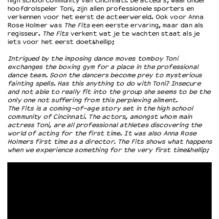
high school community van Cincinnati. De acteurs, waaronder
hoofdrolspeler Toni, zijn allen professionele sporters en
verkennen voor het eerst de acteerwereld. Ook voor Anna
OVER LANTARENVENSTER
Rose Holmer was
The Fits
een eerste ervaring, maar dan als
regisseur.
The Fits
verkent wat je te wachten staat als je
Wat we doen
iets voor het eerst doet&hellip;
Werken bij
Intrigued by the imposing dance moves tomboy Toni
Wie is wie
exchanges the boxing gym for a place in the professional
Word vriend
dance team. Soon the dancers become prey to mysterious
fainting spells. Has this anything to do with Toni? Insecure
Historie
and not able to really fit into the group she seems to be the
Partners
only one not suffering from this perplexing ailment.
Huisregels
The Fits is a coming-of-age story set in the high school
community of Cincinnati. The actors, amongst whom main
Privacyverklaring
actress Toni, are all professional athletes discovering the
Integriteits- en gedragscode
world of acting for the first time. It was also Anna Rose
Holmers first time as a director. The Fits shows what happens
Duurzaamheid
when we experience something for the very first time&hellip;
Culturele boycot Israël
Ruimte voor artistieke vrijheid – VNPF