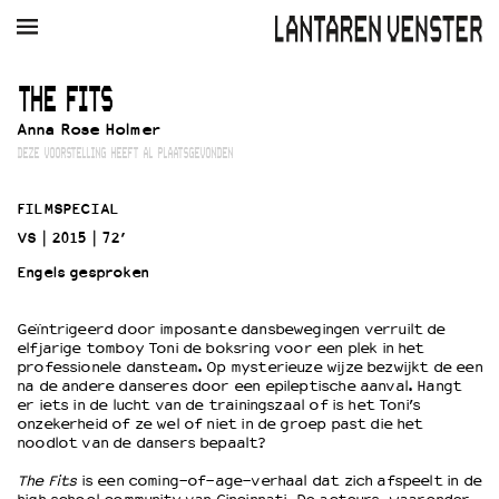
AGENDA
FILM
MUZIEK
RESTAURANT
VERHUUR
THE FITS
Anna Rose Holmer
Winkelmandje
Zoek
DEZE VOORSTELLING HEEFT AL PLAATSGEVONDEN
PLAN JE BEZOEK
FILMSPECIAL
Openingstijden & contact
VS
2015
72’
Bereikbaarheid
Engels gesproken
Kaartverkoop
Geïntrigeerd door imposante dansbewegingen verruilt de
elfjarige tomboy Toni de boksring voor een plek in het
EDUCATIE
professionele dansteam. Op mysterieuze wijze bezwijkt de een
na de andere danseres door een epileptische aanval. Hangt
Schoolvoorstellingen
er iets in de lucht van de trainingszaal of is het Toni’s
Filmprogramma’s Primair Onderwijs
onzekerheid of ze wel of niet in de groep past die het
noodlot van de dansers bepaalt?
Filmprogramma’s VO/MBO
Speciale educatieprogramma’s
The Fits
is een coming-of-age-verhaal dat zich afspeelt in de