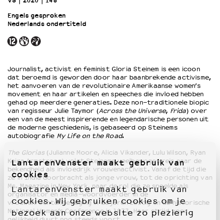
VS
2020
148’
Engels gesproken
Nederlands ondertiteld
OVER LANTARENVENSTER
Wat we doen
Werken bij
Wie is wie
Journalist, activist en feminist Gloria Steinem is een icoon
Word vriend
dat beroemd is geworden door haar baanbrekende activisme,
Historie
het aanvoeren van de revolutionaire Amerikaanse women’s
movement en haar artikelen en speeches die invloed hebben
Partners
gehad op meerdere generaties. Deze non-traditionele biopic
Huisregels
van regisseur Julie Taymor (
Across the Universe
,
Frida
) over
een van de meest inspirerende en legendarische personen uit
Privacyverklaring
de moderne geschiedenis, is gebaseerd op Steinems
Integriteits- en gedragscode
autobiografie
My Life on the Road
.
Duurzaamheid
The Glorias
(Julianne Moore, Alicia Vikander, Lulu Wilson, Ryan
Culturele boycot Israël
Keira Armstrong) volgt Steinems veelbewogen reis naar de
LantarenVenster maakt gebruik van
Ruimte voor artistieke vrijheid – VNPF
bekendheid als invloedrijk vrouwenactivist. Vanaf de tijd die
cookies
ze in India doorbracht als jonge vrouw, tot de oprichting van
Ms. Magazine in New York, naar de rol die ze speelde als
LantarenVenster maakt gebruik van
organisator en media-woordvoerder in de
cookies. Wij gebruiken cookies om je
vrouwenrechtenbeweging in de jaren zestig en de historische
National Women’s Conference in 1977. Haar strijd voor
bezoek aan onze website zo plezierig
gelijkheid duurt nog steeds voort.