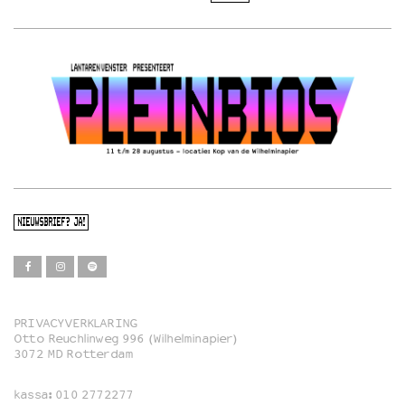
NIEUWSBRIEF? JA!
PRIVACYVERKLARING
Otto Reuchlinweg 996 (Wilhelminapier)
Film
3072 MD Rotterdam
Muziek
kassa:
010 2772277
Familie