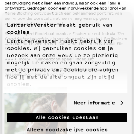
beschuldiging niet alleen een individu, maar ook een familie
ontwricht. Gedragen door een indrukwekkende hoofdrol van
Marie Bloching ontvouwt zich een beklemmend portret van
een vrouw die worstelt met een vraag waarop geen
eenvoudig antwoord bestaat.
LantarenVenster maakt gebruik van
cookies
Met haar speelfilmdebuut maakte Fischer direct indruk:
The
Good Sister
beleefde zijn wereldpremière op het
Berlinale
en
LantarenVenster maakt gebruik van
was daarna te zien op het
San Sebastián International Film
cookies. Wij gebruiken cookies om je
Festival
.
bezoek aan onze website zo plezierig
★★★★ Trouw – ‘Behoedzaam speelfilmdebuut’
mogelijk te maken en gaan zorgvuldig
★★★★
de Volkskrant –
‘Vol overtuigende vertwijfeling
met je privacy om. Cookies die volgen
gespeeld door Marie Bloching’
hoe jij met de site omgaat zijn altijd
anoniem.
Meer informatie
Alle cookies toestaan
Alleen noodzakelijke cookies