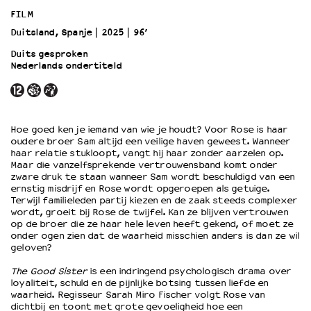
FILM
Duitsland, Spanje
2025
96’
OVER LANTARENVENSTER
Wat we doen
Duits gesproken
Nederlands ondertiteld
Werken bij
Wie is wie
Word vriend
Historie
Hoe goed ken je iemand van wie je houdt? Voor Rose is haar
Partners
oudere broer Sam altijd een veilige haven geweest. Wanneer
haar relatie stukloopt, vangt hij haar zonder aarzelen op.
Huisregels
Maar die vanzelfsprekende vertrouwensband komt onder
Privacyverklaring
zware druk te staan wanneer Sam wordt beschuldigd van een
Integriteits- en gedragscode
ernstig misdrijf en Rose wordt opgeroepen als getuige.
Terwijl familieleden partij kiezen en de zaak steeds complexer
Duurzaamheid
wordt, groeit bij Rose de twijfel. Kan ze blijven vertrouwen
Culturele boycot Israël
op de broer die ze haar hele leven heeft gekend, of moet ze
onder ogen zien dat de waarheid misschien anders is dan ze wil
Ruimte voor artistieke vrijheid – VNPF
geloven?
The Good Sister
is een indringend psychologisch drama over
loyaliteit, schuld en de pijnlijke botsing tussen liefde en
waarheid. Regisseur Sarah Miro Fischer volgt Rose van
dichtbij en toont met grote gevoeligheid hoe een