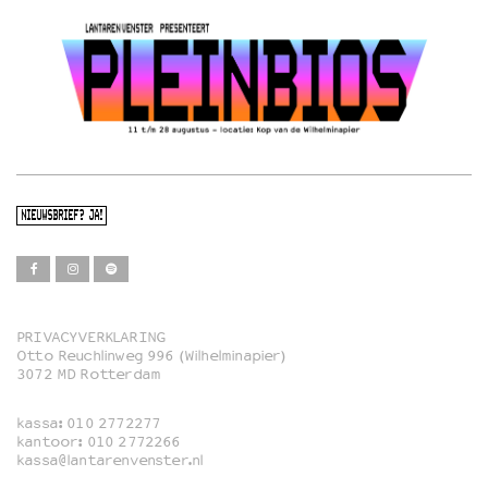
NIEUWSBRIEF? JA!
PRIVACYVERKLARING
Otto Reuchlinweg 996 (Wilhelminapier)
Film
3072 MD Rotterdam
Muziek
kassa:
010 2772277
Familie
kantoor:
010 2772266
kassa@lantarenvenster.nl
Film in English