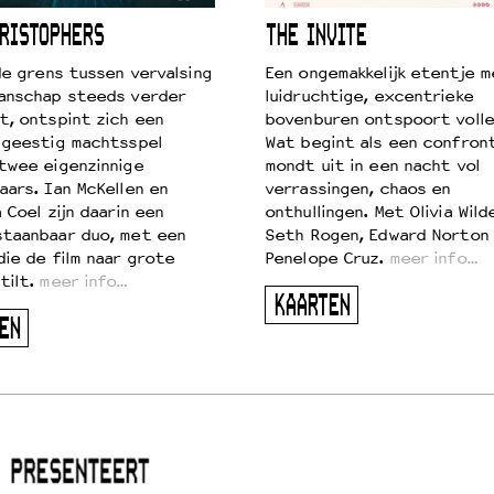
RISTOPHERS
THE INVITE
 de grens tussen vervalsing
Een ongemakkelijk etentje m
anschap steeds verder
luidruchtige, excentrieke
t, ontspint zich een
bovenburen ontspoort volle
 geestig machtsspel
Wat begint als een confront
twee eigenzinnige
mondt uit in een nacht vol
aars. Ian McKellen en
verrassingen, chaos en
 Coel zijn daarin een
onthullingen. Met Olivia Wild
taanbaar duo, met een
Seth Rogen, Edward Norton
die de film naar grote
Penelope Cruz.
meer info…
tilt.
meer info…
KAARTEN
EN