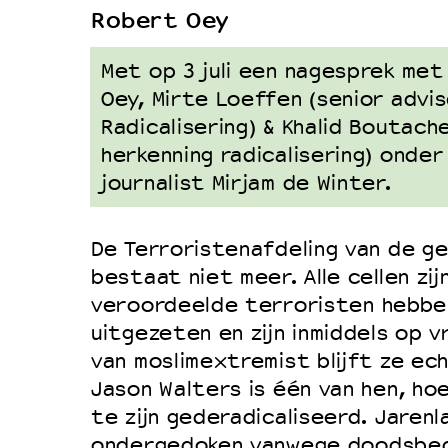
Robert Oey
Duurzaamheid
Culturele boycot Israël
Met op 3 juli een nagesprek met
Ruimte voor artistieke vrijheid –
Oey, Mirte Loeffen (senior advi
Radicalisering) & Khalid Boutach
herkenning radicalisering) onder 
journalist Mirjam de Winter.
De Terroristenafdeling van de ge
bestaat niet meer. Alle cellen zij
veroordeelde terroristen hebbe
uitgezeten en zijn inmiddels op v
van moslimextremist blijft ze ec
Jason Walters is één van hen, hoew
te zijn gederadicaliseerd. Jarenla
ondergedoken vanwege doodsbed