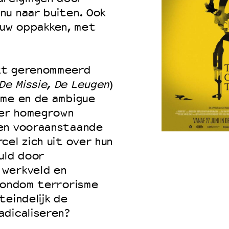
nu naar buiten. Ook
ieuw oppakken, met
t gerenommeerd
De Missie, De Leugen
)
sme en de ambigue
ver homegrown
ken vooraanstaande
cel zich uit over hun
uld door
 werkveld en
 rondom terrorisme
teindelijk de
adicaliseren?