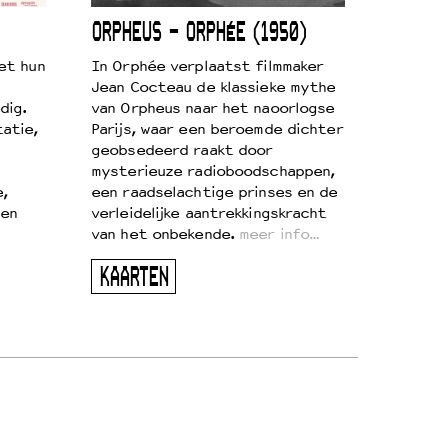
ORPHEUS – ORPHÉE (1950)
et hun
In Orphée verplaatst filmmaker
Jean Cocteau de klassieke mythe
dig.
van Orpheus naar het naoorlogse
atie,
Parijs, waar een beroemde dichter
geobsedeerd raakt door
mysterieuze radioboodschappen,
e,
een raadselachtige prinses en de
 en
verleidelijke aantrekkingskracht
van het onbekende.
meer info…
KAARTEN