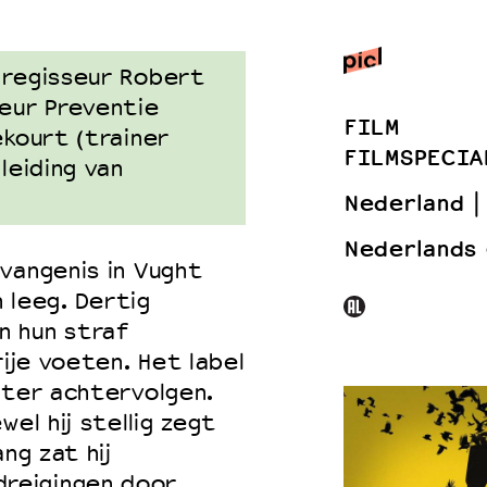
 regisseur Robert
 VNPF
seur Preventie
FILM
ekourt (trainer
FILMSPECIA
leiding van
Nederland
Nederlands
vangenis in Vught
n leeg. Dertig
n hun straf
rije voeten. Het label
hter achtervolgen.
el hij stellig zegt
ng zat hij
reigingen door