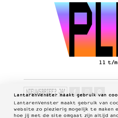
NIEUWSBRIEF? JA!
LantarenVenster maakt gebruik van coo
LantarenVenster maakt gebruik van cook
website zo plezierig mogelijk te maken 
PRIVACYVERKLARING
hoe jij met de site omgaat zijn altijd an
Otto Reuchlinweg 996
kassa:
010 27