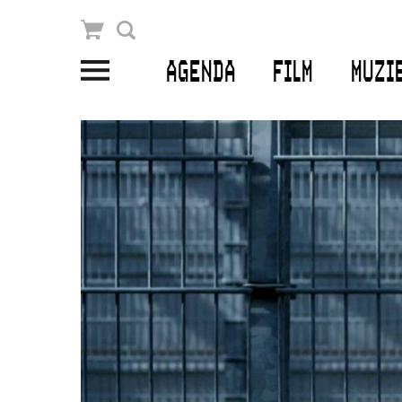
Winkelmandje
Zoek
AGENDA
FILM
MUZI
PLAN JE BEZOEK
Openingstijden & contact
Bereikbaarheid
Kaartverkoop
EDUCATIE
Schoolvoorstellingen
Filmprogramma’s Primair Onderwijs