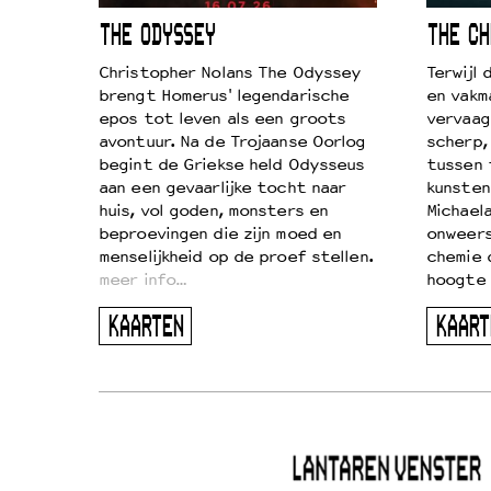
ICL
THE ODYSSEY
THE CH
k je de
Christopher Nolans The Odyssey
Terwijl
aires
brengt Homerus' legendarische
en vakm
on
epos tot leven als een groots
vervaag
…
avontuur. Na de Trojaanse Oorlog
scherp,
begint de Griekse held Odysseus
tussen 
aan een gevaarlijke tocht naar
kunsten
huis, vol goden, monsters en
Michaela
beproevingen die zijn moed en
onweers
menselijkheid op de proef stellen.
chemie 
meer info…
hoogte 
KAARTEN
KAART