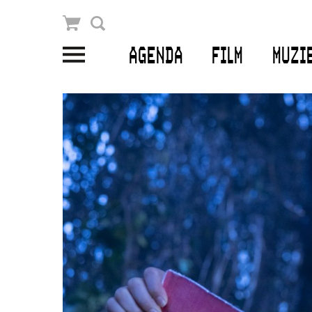
Winkelmandje
Zoek
AGENDA
FILM
MUZI
PLAN JE BEZOEK
Openingstijden & contact
Bereikbaarheid
Kaartverkoop
EDUCATIE
Schoolvoorstellingen
Filmprogramma’s Primair Onderwijs