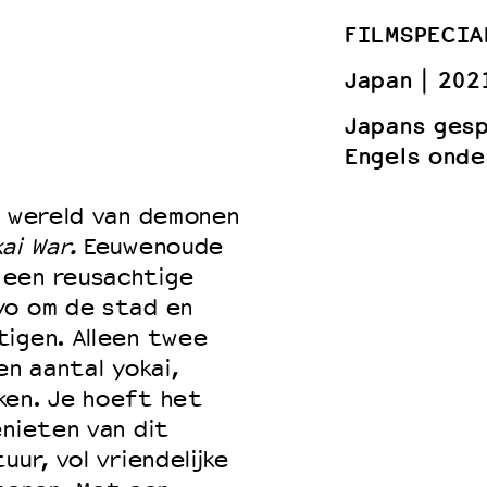
FILMSPECIA
Japan
202
 VNPF
Japans ges
Engels onde
e wereld van demonen
ai War.
Eeuwenoude
 een reusachtige
yo om de stad en
tigen. Alleen twee
en aantal yokai,
ken. Je hoeft het
enieten van dit
ur, vol vriendelijke