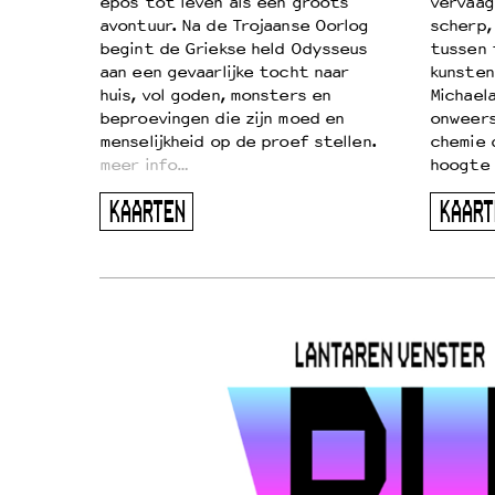
on
epos tot leven als een groots
vervaag
…
avontuur. Na de Trojaanse Oorlog
scherp,
begint de Griekse held Odysseus
tussen 
aan een gevaarlijke tocht naar
kunsten
huis, vol goden, monsters en
Michaela
beproevingen die zijn moed en
onweers
menselijkheid op de proef stellen.
chemie 
meer info…
hoogte 
KAARTEN
KAART