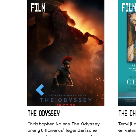
FILM
FILM
ICL
THE ODYSSEY
THE CH
k je de
Christopher Nolans The Odyssey
Terwijl
aires
brengt Homerus' legendarische
en vakm