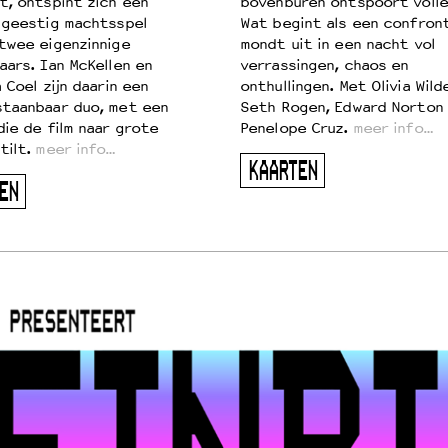
t, ontspint zich een
bovenburen ontspoort volle
 geestig machtsspel
Wat begint als een confront
twee eigenzinnige
mondt uit in een nacht vol
aars. Ian McKellen en
verrassingen, chaos en
 Coel zijn daarin een
onthullingen. Met Olivia Wild
taanbaar duo, met een
Seth Rogen, Edward Norton
die de film naar grote
Penelope Cruz.
meer info…
tilt.
meer info…
KAARTEN
EN