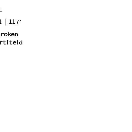
L
1
117’
proken
rtiteld