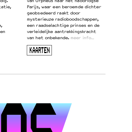
dig.
van Orpheus naar het naoorlogse
atie,
Parijs, waar een beroemde dichter
geobsedeerd raakt door
mysterieuze radioboodschappen,
e,
een raadselachtige prinses en de
 en
verleidelijke aantrekkingskracht
van het onbekende.
meer info…
KAARTEN