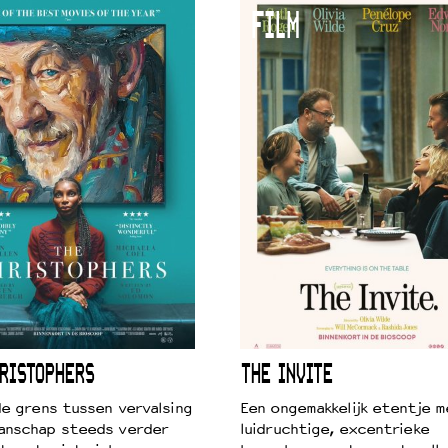
FILM
RISTOPHERS
THE INVITE
 de grens tussen vervalsing
Een ongemakkelijk etentje m
anschap steeds verder
luidruchtige, excentrieke