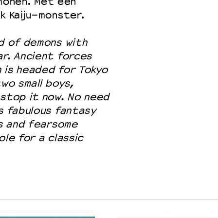
monen. Met een
k Kaiju-monster.
d of demons with
ar
. Ancient forces
 is headed for Tokyo
two small boys,
 stop it now. No need
is fabulous fantasy
ts and fearsome
ole for a classic