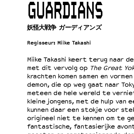
GUARDIANS
Duurzaamheid
Culturele boycot Israël
妖怪大戦争 ガーディアンズ
Ruimte voor artistieke vrijheid –
Regisseur: Miike Takashi
Miike Takashi keert terug naar d
met dit vervolg op
The Great Yok
krachten komen samen en vormen
demon, die op weg gaat naar Tok
meteen de hele wereld te vernie
kleine jongens, met de hulp van e
kunnen daar een stokje voor ste
origineel niet te kennen om te g
fantastische, fantasierijke avontu