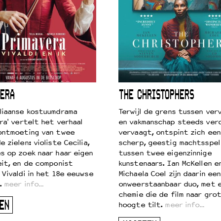
ERA
THE CHRISTOPHERS
liaanse kostuumdrama
Terwijl de grens tussen verv
ra' vertelt het verhaal
en vakmanschap steeds ver
ontmoeting van twee
vervaagt, ontspint zich een
 zielen: violiste Cecilia,
scherp, geestig machtsspel
s op zoek naar haar eigen
tussen twee eigenzinnige
eit, en de componist
kunstenaars. Ian McKellen e
 Vivaldi in het 18e eeuwse
Michaela Coel zijn daarin een
.
meer info…
onweerstaanbaar duo, met 
chemie die de film naar gro
EN
hoogte tilt.
meer info…