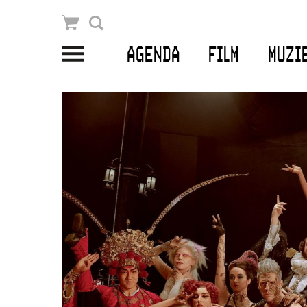
Winkelmandje
Zoek
AGENDA
FILM
MUZI
PLAN JE BEZOEK
Openingstijden & contact
Bereikbaarheid
Kaartverkoop
EDUCATIE
Schoolvoorstellingen
Filmprogramma’s Primair Onderwijs