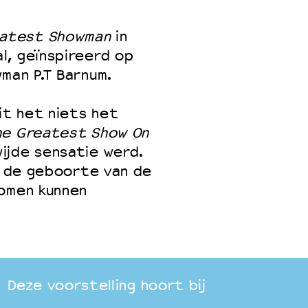
eatest Showman
in
l, geïnspireerd op
man P.T Barnum.
it het niets het
he Greatest Show On
ijde sensatie werd.
lm de geboorte van de
romen kunnen
Deze voorstelling hoort bij