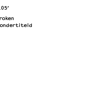
105’
roken
ondertiteld