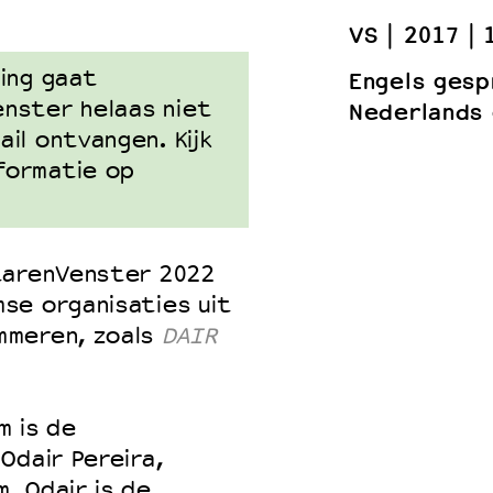
VS
2017
ing gaat
Engels gesp
 VNPF
nster helaas niet
Nederlands 
il ontvangen. Kijk
formatie op
tarenVenster 2022
se organisaties uit
mmeren, zoals
DAIR
m is de
Odair Pereira,
. Odair is de