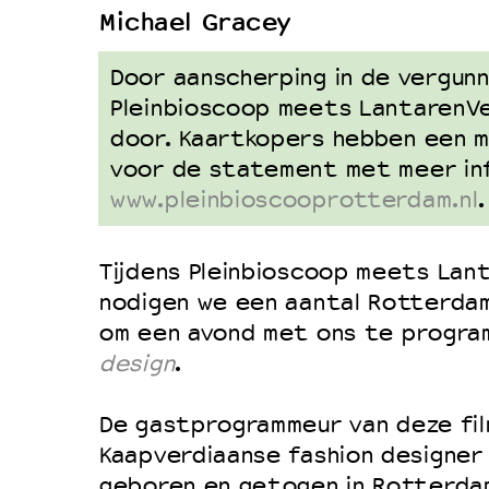
Michael Gracey
Duurzaamheid
Culturele boycot Israël
Door aanscherping in de vergunn
Ruimte voor artistieke vrijheid –
Pleinbioscoop meets LantarenVe
door. Kaartkopers hebben een ma
voor de statement met meer in
www.pleinbioscooprotterdam.nl
.
Tijdens Pleinbioscoop meets Lan
nodigen we een aantal Rotterdam
om een avond met ons te progra
design
.
De gastprogrammeur van deze fil
Kaapverdiaanse fashion designer 
geboren en getogen in Rotterdam