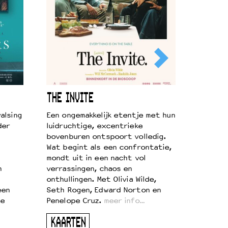
THE INVITE
alsing
Een ongemakkelijk etentje met hun
der
luidruchtige, excentrieke
bovenburen ontspoort volledig.
Wat begint als een confrontatie,
mondt uit in een nacht vol
n
verrassingen, chaos en
onthullingen. Met Olivia Wilde,
een
Seth Rogen, Edward Norton en
te
Penelope Cruz.
meer info…
KAARTEN