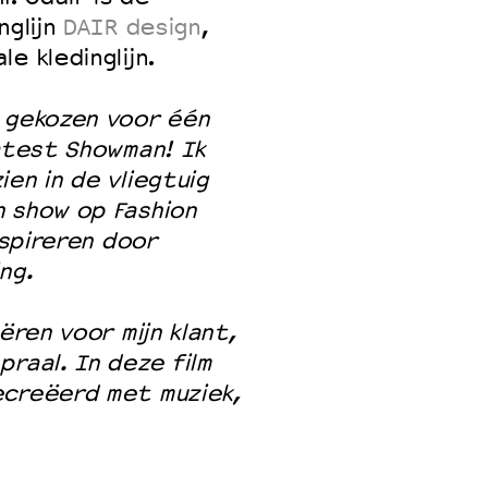
nglijn
DAIR design
,
e kledinglijn.
k gekozen voor één
eatest Showman! Ik
en in de vliegtuig
n show op Fashion
nspireren door
ing.
ëren voor mijn klant,
raal. In deze film
ecreëerd met muziek,