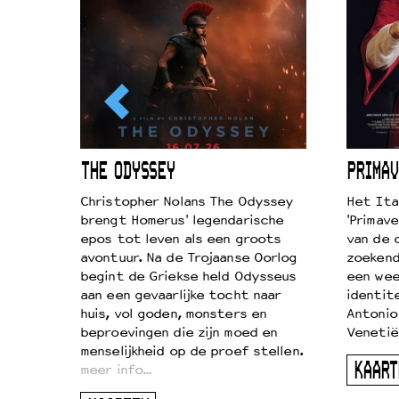
ICL
THE ODYSSEY
PRIMAV
k je de
Christopher Nolans The Odyssey
Het Ita
aires
brengt Homerus' legendarische
'Primave
on
epos tot leven als een groots
van de 
…
avontuur. Na de Trojaanse Oorlog
zoekende
begint de Griekse held Odysseus
een wee
aan een gevaarlijke tocht naar
identit
huis, vol goden, monsters en
Antonio
beproevingen die zijn moed en
Venetië
menselijkheid op de proef stellen.
KAART
meer info…