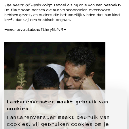
The Heart of Jenin
volgt Ismael als hij drie van hen bezoekt.
De film toont mensen die hun vooroordelen overboord
OVER LANTARENVENSTER
hebben gezet, en ouders die het moeilijk vinden dat hun kind
leeft dankzij een Arabisch orgaan.
Wat we doen
Werken bij
–macro:youtube:wfthxyNLfvM–
Wie is wie
Word vriend
Historie
Partners
Huisregels
Privacyverklaring
Integriteits- en gedragscode
Duurzaamheid
Culturele boycot Israël
Ruimte voor artistieke vrijheid – VNPF
LantarenVenster maakt gebruik van
cookies
LantarenVenster maakt gebruik van
cookies. Wij gebruiken cookies om je