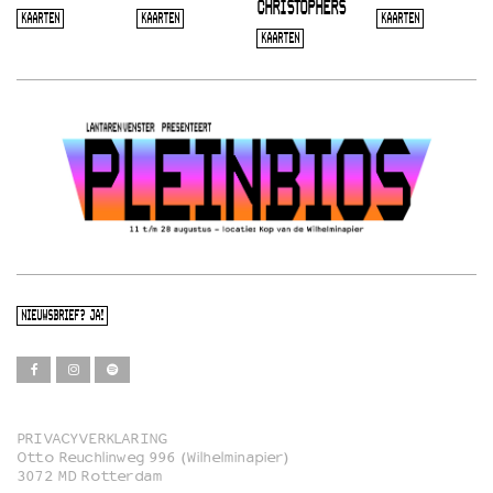
CHRISTOPHERS
KAARTEN
KAARTEN
KAARTEN
KAARTEN
NIEUWSBRIEF? JA!
PRIVACYVERKLARING
Otto Reuchlinweg 996 (Wilhelminapier)
Film
3072 MD Rotterdam