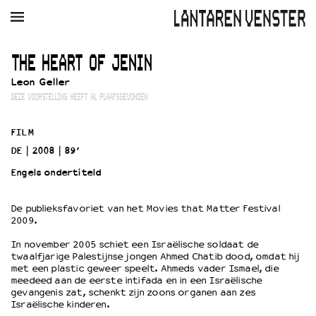
AGENDA
FILM
MUZIEK
RESTAURANT
VERHUUR
THE HEART OF JENIN
Leon Geller
Winkelmandje
Zoek
DEZE VOORSTELLING HEEFT AL PLAATSGEVONDEN
PLAN JE BEZOEK
FILM
Openingstijden & contact
DE
2008
89’
Bereikbaarheid
Engels ondertiteld
Kaartverkoop
De publieksfavoriet van het Movies that Matter Festival
2009.
EDUCATIE
In november 2005 schiet een Israëlische soldaat de
Schoolvoorstellingen
twaalfjarige Palestijnse jongen Ahmed Chatib dood, omdat hij
Filmprogramma’s Primair Onderwijs
met een plastic geweer speelt. Ahmeds vader Ismael, die
meedeed aan de eerste intifada en in een Israëlische
Filmprogramma’s VO/MBO
gevangenis zat, schenkt zijn zoons organen aan zes
Speciale educatieprogramma’s
Israëlische kinderen.