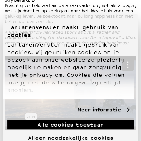
July Bellard, 24′
Prachtig verteld verhaal over een vader die, net als vroeger,
met zijn dochter op zoek gaat naar het ideale huis voor een
gelukkig leven. De zoektocht naar building happiness kon niet
beter worden verteld.
LantarenVenster maakt gebruik van
A lush, beautifully narrated story about a father and
cookies
daughter searching for the ideal house for a happy life. What
better way to describe the search for building happiness?
LantarenVenster maakt gebruik van
cookies. Wij gebruiken cookies om je
bezoek aan onze website zo plezierig
mogelijk te maken en gaan zorgvuldig
met je privacy om. Cookies die volgen
hoe jij met de site omgaat zijn altijd
anoniem.
Meer informatie
Alle cookies toestaan
Alleen noodzakelijke cookies