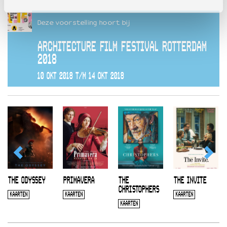
Deze voorstelling hoort bij
ARCHITECTURE FILM FESTIVAL ROTTERDAM
2018
10 OKT 2018 T/M 14 OKT 2018
THE ODYSSEY
PRIMAVERA
THE
THE INVITE
CHRISTOPHERS
KAARTEN
KAARTEN
KAARTEN
KAARTEN