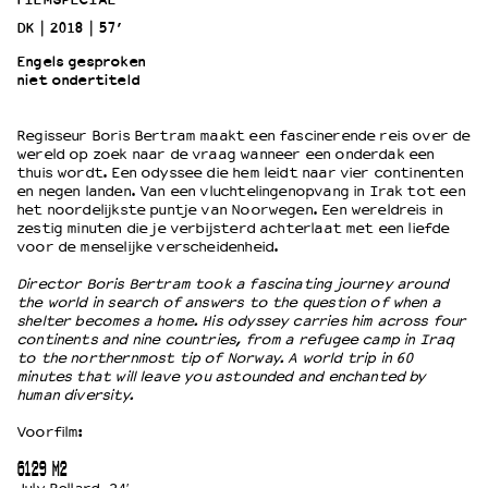
DK
2018
57’
OVER LANTARENVENSTER
Engels gesproken
niet ondertiteld
Wat we doen
Werken bij
Regisseur Boris Bertram maakt een fascinerende reis over de
Wie is wie
wereld op zoek naar de vraag wanneer een onderdak een
Word vriend
thuis wordt. Een odyssee die hem leidt naar vier continenten
Historie
en negen landen. Van een vluchtelingenopvang in Irak tot een
het noordelijkste puntje van Noorwegen. Een wereldreis in
Partners
zestig minuten die je verbijsterd achterlaat met een liefde
Huisregels
voor de menselijke verscheidenheid.
Privacyverklaring
Director Boris Bertram took a fascinating journey around
Integriteits- en gedragscode
the world in search of answers to the question of when a
Duurzaamheid
shelter becomes a home. His odyssey carries him across four
continents and nine countries, from a refugee camp in Iraq
Culturele boycot Israël
to the northernmost tip of Norway. A world trip in 60
Ruimte voor artistieke vrijheid – VNPF
minutes that will leave you astounded and enchanted by
human diversity.
Voorfilm:
6129 M2