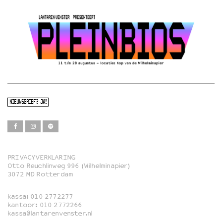
NIEUWSBRIEF? JA!
PRIVACYVERKLARING
Otto Reuchlinweg 996 (Wilhelminapier)
Film
3072 MD Rotterdam
Muziek
kassa:
010 2772277
Familie
kantoor:
010 2772266
kassa@lantarenvenster.nl
Film in English