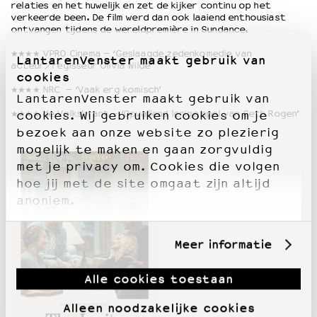
relaties en het huwelijk en zet de kijker continu op het
verkeerde been. De film werd dan ook laaiend enthousiast
ontvangen tijdens de wereldpremière in Sundance.
★★★★ VPRO Cinema – ‘Geslaagde zedenkomedie van
LantarenVenster maakt gebruik van
acteur/regisseur Olivia Wilde’
cookies
★★★★ NRC –
‘Vaak erg komisch’
LantarenVenster maakt gebruik van
★★★★ de Volkskrant –
‘Opvallend lenige spel van Seth Rogen’
cookies. Wij gebruiken cookies om je
bezoek aan onze website zo plezierig
mogelijk te maken en gaan zorgvuldig
met je privacy om. Cookies die volgen
hoe jij met de site omgaat zijn altijd
anoniem.
Meer informatie
Alle cookies toestaan
Alleen noodzakelijke cookies