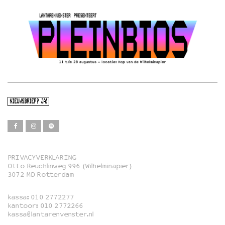
NIEUWSBRIEF? JA!
PRIVACYVERKLARING
Otto Reuchlinweg 996 (Wilhelminapier)
Film
3072 MD Rotterdam
Muziek
kassa:
010 2772277
Familie
kantoor:
010 2772266
kassa@lantarenvenster.nl
Film in English