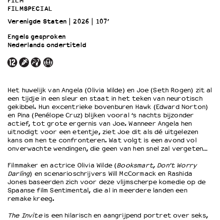
FILM
FILMSPECIAL
Verenigde Staten
2026
107’
OVER LANTARENVENSTER
Engels gesproken
Wat we doen
Nederlands ondertiteld
Werken bij
Wie is wie
Word vriend
Historie
Het huwelijk van Angela (Olivia Wilde) en Joe (Seth Rogen) zit al
Partners
een tijdje in een sleur en staat in het teken van neurotisch
gekibbel. Hun excentrieke bovenburen Hawk (Edward Norton)
Huisregels
en Pina (Penélope Cruz) blijken vooral ‘s nachts bijzonder
Privacyverklaring
actief, tot grote ergernis van Joe. Wanneer Angela hen
uitnodigt voor een etentje, ziet Joe dit als dé uitgelezen
Integriteits- en gedragscode
kans om hen te confronteren. Wat volgt is een avond vol
Duurzaamheid
onverwachte wendingen, die geen van hen snel zal vergeten…
Culturele boycot Israël
Filmmaker en actrice Olivia Wilde (
Booksmart, Don’t Worry
Ruimte voor artistieke vrijheid – VNPF
Darling
) en scenarioschrijvers Will McCormack en Rashida
Jones baseerden zich voor deze vlijmscherpe komedie op de
Spaanse film Sentimental, die al in meerdere landen een
remake kreeg.
The Invite
is een hilarisch en aangrijpend portret over seks,