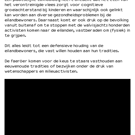
het verontreinigde vlees zorgt voor cognitieve
groeiachterstand bij kinderen en waarschijnlijk ook gelinkt
kan worden aan diverse gezondheidsproblemen bij de
OVER LANTARENVENSTER
eilandbewoners. Daarnaast komt er ook druk op de bevolking
Wat we doen
vanuit buitenaf om te stoppen met de walvisjacht: honderden
activisten komen naar de eilanden, vastberaden om (fysiek) in
Werken bij
te grijpen.
Wie is wie
Word vriend
Dit alles leidt tot een defensieve houding van de
eilandbewoners, die vast willen houden aan hun tradities.
Historie
Partners
De Faeröer komen voor de keus te staan: vasthouden aan
eeuwenoude tradities of bezwijken onder de druk van
Huisregels
wetenschappers en milieuactivisten.
Privacyverklaring
Integriteits- en gedragscode
Duurzaamheid
Culturele boycot Israël
Ruimte voor artistieke vrijheid – VNPF