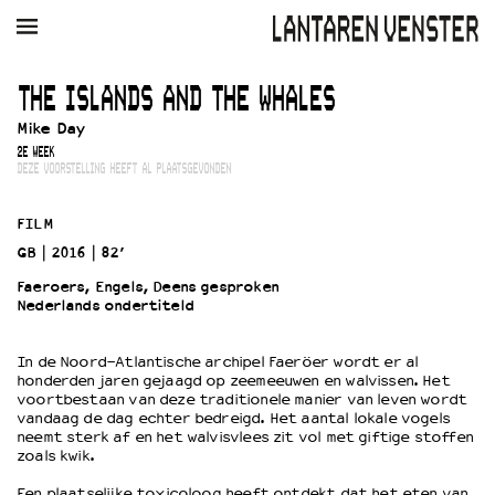
AGENDA
FILM
MUZIEK
RESTAURANT
VERHUUR
THE ISLANDS AND THE WHALES
Mike Day
Winkelmandje
Zoek
2E WEEK
DEZE VOORSTELLING HEEFT AL PLAATSGEVONDEN
PLAN JE BEZOEK
Openingstijden & contact
FILM
Bereikbaarheid
GB
2016
82’
Kaartverkoop
Faeroers, Engels, Deens gesproken
Nederlands ondertiteld
EDUCATIE
In de Noord-Atlantische archipel Faeröer wordt er al
honderden jaren gejaagd op zeemeeuwen en walvissen. Het
Schoolvoorstellingen
voortbestaan van deze traditionele manier van leven wordt
Filmprogramma’s Primair Onderwijs
vandaag de dag echter bedreigd. Het aantal lokale vogels
neemt sterk af en het walvisvlees zit vol met giftige stoffen
Filmprogramma’s VO/MBO
zoals kwik.
Speciale educatieprogramma’s
Een plaatselijke toxicoloog heeft ontdekt dat het eten van