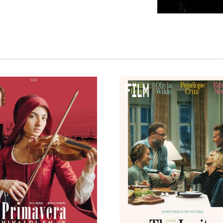
 VNPF
FILM