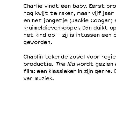
Filmprogramma’s VO/MBO
Charlie vindt een baby. Eerst pro
Speciale educatieprogramma’s
nog kwijt te raken, maar vijf jaar
en het jongetje (Jackie Coogan)
kruimeldievenkoppel. Dan duikt 
OVER LANTARENVENSTER
het kind op – zij is intussen een
Wat we doen
geworden.
Werken bij
Chaplin tekende zowel voor regie
Wie is wie
productie.
The Kid
wordt gezien a
Word vriend
film: een klassieker in zijn genre. 
Historie
van muziek.
Partners
Huisregels
Privacyverklaring
Integriteits- en gedragscode