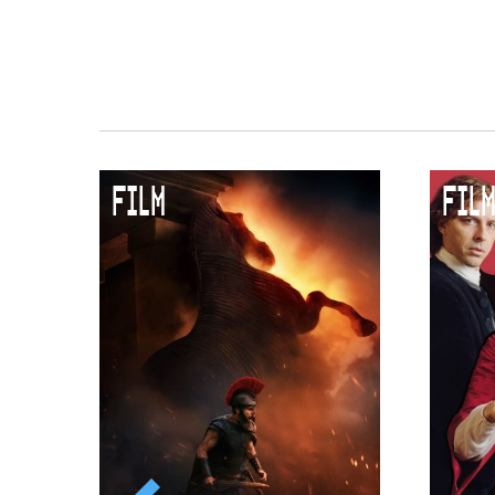
Duurzaamheid
Culturele boycot Israël
Ruimte voor artistieke vrijheid –
FILM
FILM