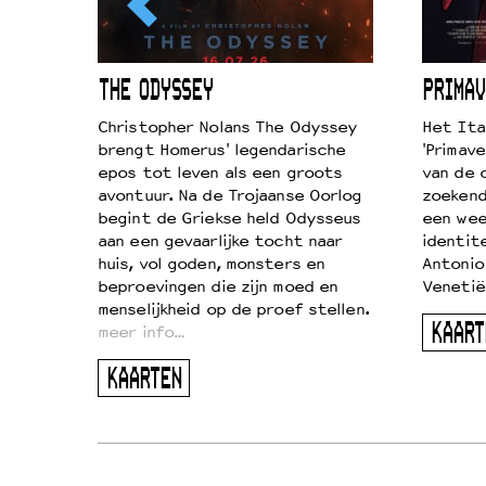
ICL
THE ODYSSEY
PRIMAV
k je de
Christopher Nolans The Odyssey
Het Ita
aires
brengt Homerus' legendarische
'Primave
on
epos tot leven als een groots
van de 
…
avontuur. Na de Trojaanse Oorlog
zoekende
begint de Griekse held Odysseus
een wee
aan een gevaarlijke tocht naar
identit
huis, vol goden, monsters en
Antonio
beproevingen die zijn moed en
Venetië
menselijkheid op de proef stellen.
KAART
meer info…
KAARTEN