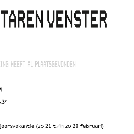
ING HEEFT AL PLAATSGEVONDEN
M
53’
jaarsvakantie (zo 21 t/m zo 28 februari)