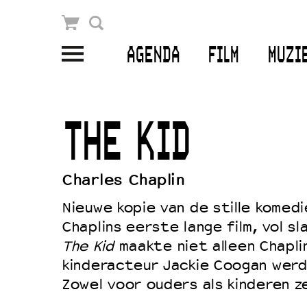
Winkelmandje
Zoek
AGENDA
FILM
MUZI
PLAN JE BEZOEK
Openingstijden & contact
THE KID
Bereikbaarheid
Kaartverkoop
Charles Chaplin
Nieuwe kopie van de stille komedie
Chaplins eerste lange film, vol s
EDUCATIE
The Kid
maakte niet alleen Chapli
Schoolvoorstellingen
kinderacteur Jackie Coogan werd
Filmprogramma’s Primair Onderwijs
Zowel voor ouders als kinderen z