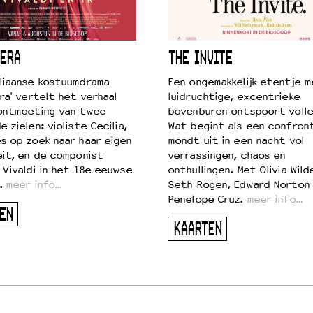
ERA
THE INVITE
liaanse kostuumdrama
Een ongemakkelijk etentje m
ra' vertelt het verhaal
luidruchtige, excentrieke
ontmoeting van twee
bovenburen ontspoort volle
 zielen: violiste Cecilia,
Wat begint als een confront
s op zoek naar haar eigen
mondt uit in een nacht vol
eit, en de componist
verrassingen, chaos en
 Vivaldi in het 18e eeuwse
onthullingen. Met Olivia Wild
.
meer info…
Seth Rogen, Edward Norton
Penelope Cruz.
meer info…
EN
KAARTEN