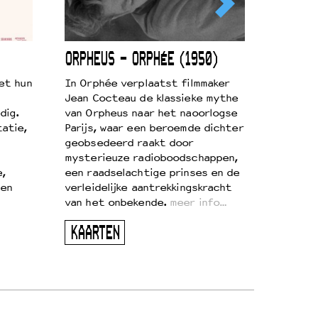
ORPHEUS – ORPHÉE (1950)
et hun
In Orphée verplaatst filmmaker
Jean Cocteau de klassieke mythe
dig.
van Orpheus naar het naoorlogse
atie,
Parijs, waar een beroemde dichter
geobsedeerd raakt door
mysterieuze radioboodschappen,
e,
een raadselachtige prinses en de
 en
verleidelijke aantrekkingskracht
van het onbekende.
meer info…
KAARTEN