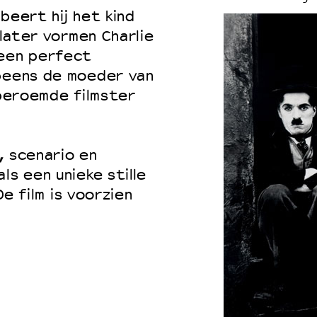
beert hij het kind
 later vormen Charlie
 een perfect
opeens de moeder van
 beroemde filmster
, scenario en
ls een unieke stille
De film is voorzien