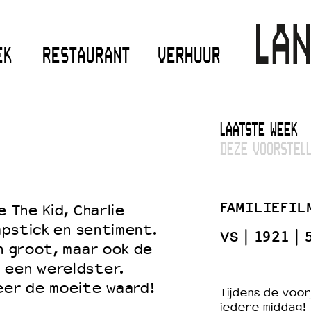
EK
RESTAURANT
VERHUUR
LAATSTE WEEK
DEZE VOORSTELL
FAMILIEFIL
 The Kid, Charlie
lapstick en sentiment.
VS
1921
n groot, maar ook de
 een wereldster.
eer de moeite waard!
Tijdens de voor
iedere middag!