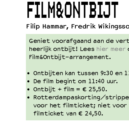
FILM&ONTBIJT
Duurzaamheid
Culturele boycot Israël
Filip Hammar, Fredrik Wikingss
Ruimte voor artistieke vrijheid –
Geniet voorafgaand aan de vert
heerlijk ontbijt! Lees
hier meer
o
Film&Ontbijt-arrangement.
Ontbijten kan tussen 9:30 en 1
De film begint om 11:40 uur.
Ontbijt + film = € 25,50.
Rotterdampaskorting/strippen
voor het filmticket; niet voor
filmticket van € 24,50.