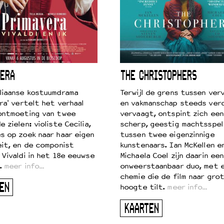
ERA
THE CHRISTOPHERS
liaanse kostuumdrama
Terwijl de grens tussen verv
ra' vertelt het verhaal
en vakmanschap steeds ver
ontmoeting van twee
vervaagt, ontspint zich een
 zielen: violiste Cecilia,
scherp, geestig machtsspel
s op zoek naar haar eigen
tussen twee eigenzinnige
eit, en de componist
kunstenaars. Ian McKellen e
 Vivaldi in het 18e eeuwse
Michaela Coel zijn daarin een
.
meer info…
onweerstaanbaar duo, met 
chemie die de film naar gro
EN
hoogte tilt.
meer info…
KAARTEN