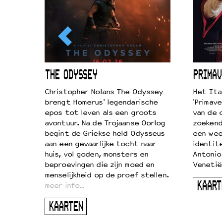
ICL
THE ODYSSEY
PRIMAV
k je de
Christopher Nolans The Odyssey
Het Ita
aires
brengt Homerus' legendarische
'Primave
on
epos tot leven als een groots
van de 
…
avontuur. Na de Trojaanse Oorlog
zoekende
begint de Griekse held Odysseus
een wee
aan een gevaarlijke tocht naar
identit
huis, vol goden, monsters en
Antonio
beproevingen die zijn moed en
Venetië
menselijkheid op de proef stellen.
KAART
meer info…
KAARTEN