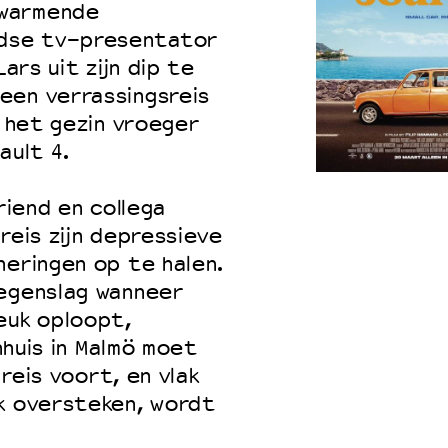
rwarmende
dse tv-presentator
ars uit zijn dip te
een verrassingsreis
e het gezin vroeger
ault 4.
riend en collega
reis zijn depressieve
neringen op te halen.
tegenslag wanneer
euk oploopt,
enhuis in Malmö moet
 reis voort, en vlak
jk oversteken, wordt