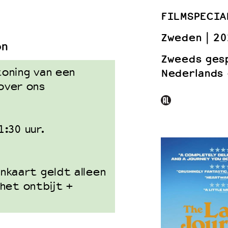
FILMSPECIA
Zweden
20
on
 VNPF
Zweeds ges
oning van een
Nederlands 
ver ons
1:30 uur.
kaart geldt alleen
 het ontbijt +