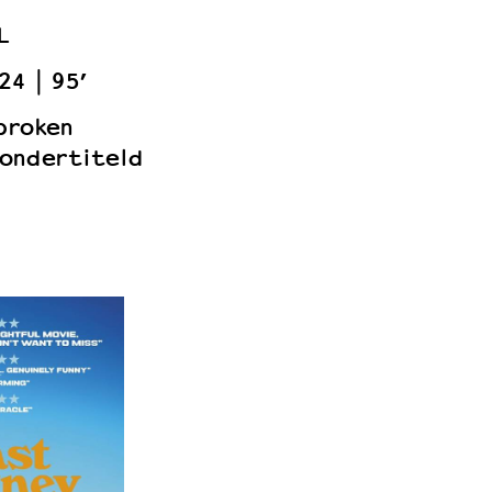
L
24
95’
proken
ondertiteld