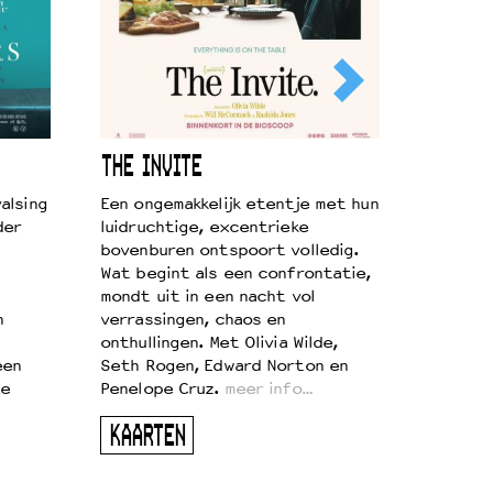
THE INVITE
alsing
Een ongemakkelijk etentje met hun
der
luidruchtige, excentrieke
bovenburen ontspoort volledig.
Wat begint als een confrontatie,
mondt uit in een nacht vol
n
verrassingen, chaos en
onthullingen. Met Olivia Wilde,
een
Seth Rogen, Edward Norton en
te
Penelope Cruz.
meer info…
KAARTEN