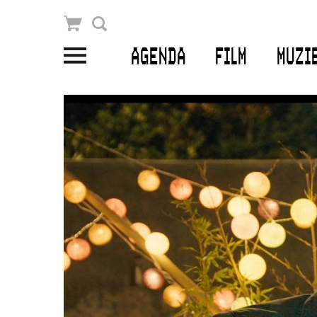
Winkelmandje
Zoek
AGENDA
FILM
MUZI
PLAN JE BEZOEK
Openingstijden & contact
Bereikbaarheid
Kaartverkoop
EDUCATIE
Schoolvoorstellingen
Filmprogramma’s Primair Onderwijs