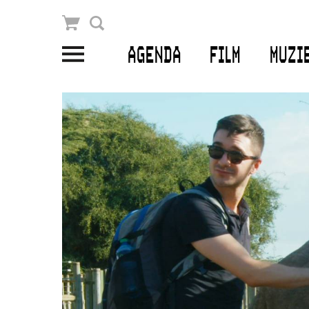
Winkelmandje
Zoek
AGENDA
FILM
MUZI
PLAN JE BEZOEK
Openingstijden & contact
Bereikbaarheid
Kaartverkoop
EDUCATIE
Schoolvoorstellingen
Filmprogramma’s Primair Onderwijs