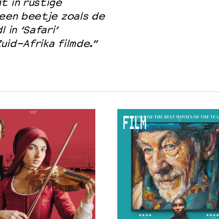
t in rustige
 een beetje zoals de
 in ‘Safari’
uid-Afrika filmde.”
FILM