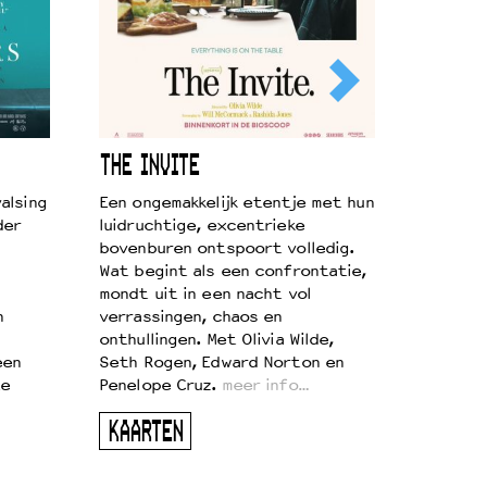
THE INVITE
alsing
Een ongemakkelijk etentje met hun
der
luidruchtige, excentrieke
bovenburen ontspoort volledig.
Wat begint als een confrontatie,
mondt uit in een nacht vol
n
verrassingen, chaos en
onthullingen. Met Olivia Wilde,
een
Seth Rogen, Edward Norton en
te
Penelope Cruz.
meer info…
KAARTEN