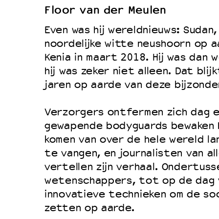
Floor van der Meulen
Duurzaamheid
Even was hij wereldnieuws: Sudan,
Culturele boycot Israël
noordelijke witte neushoorn op a
Ruimte voor artistieke vrijheid –
Kenia in maart 2018. Hij was dan 
hij was zeker niet alleen. Dat blij
jaren op aarde van deze bijzonde
Verzorgers ontfermen zich dag e
gewapende bodyguards bewaken 
komen van over de hele wereld la
te vangen, en journalisten van a
vertellen zijn verhaal. Ondertus
wetenschappers, tot op de dag 
innovatieve technieken om de so
zetten op aarde.