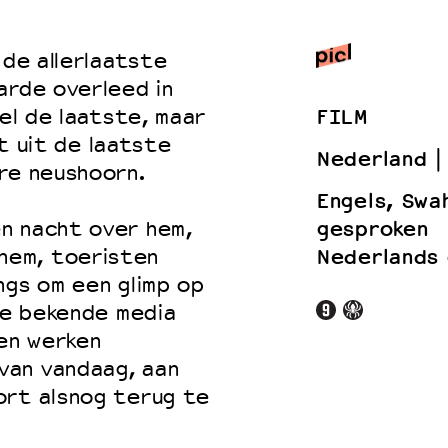
 de allerlaatste
arde overleed in
 VNPF
FILM
wel de laatste, maar
kt uit de laatste
Nederland
re neushoorn.
Engels, Swah
gesproken
n nacht over hem,
Nederlands 
hem, toeristen
ngs om een glimp op
lle bekende media
sen werken
van vandaag, aan
ort alsnog terug te