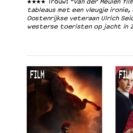
★★★★ Trouw:
“Van der Meulen film
tableaus met een vleugje ironie,
Oostenrijkse veteraan Ulrich Seidl
westerse toeristen op jacht in Z
FILM
FILM