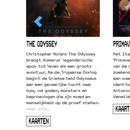
ICL
THE ODYSSEY
PRIMAV
k je de
Christopher Nolans The Odyssey
Het Ita
aires
brengt Homerus' legendarische
'Primave
on
epos tot leven als een groots
van de 
…
avontuur. Na de Trojaanse Oorlog
zoekende
begint de Griekse held Odysseus
een wee
aan een gevaarlijke tocht naar
identit
huis, vol goden, monsters en
Antonio
beproevingen die zijn moed en
Venetië
menselijkheid op de proef stellen.
KAART
meer info…
KAARTEN