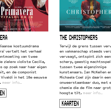
ERA
THE CHRISTOPHERS
liaanse kostuumdrama
Terwijl de grens tussen verv
ra' vertelt het verhaal
en vakmanschap steeds ver
ontmoeting van twee
vervaagt, ontspint zich een
 zielen: violiste Cecilia,
scherp, geestig machtsspel
s op zoek naar haar eigen
tussen twee eigenzinnige
eit, en de componist
kunstenaars. Ian McKellen e
 Vivaldi in het 18e eeuwse
Michaela Coel zijn daarin een
.
meer info…
onweerstaanbaar duo, met 
chemie die de film naar gro
EN
hoogte tilt.
meer info…
KAARTEN