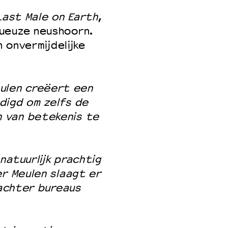
Last Male on Earth
,
ueuze neushoorn.
n onvermijdelijke
ulen creëert een
digd om zelfs de
 van betekenis te
natuurlijk prachtig
er Meulen slaagt er
nachter bureaus