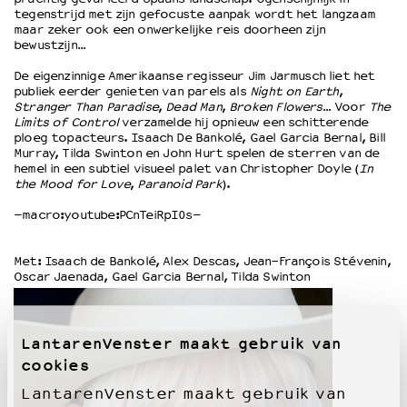
tegenstrijd met zijn gefocuste aanpak wordt het langzaam
maar zeker ook een onwerkelijke reis doorheen zijn
bewustzijn…
OVER LANTARENVENSTER
Wat we doen
De eigenzinnige Amerikaanse regisseur Jim Jarmusch liet het
publiek eerder genieten van parels als
Night on Earth
,
Werken bij
Stranger Than Paradise
,
Dead Man
,
Broken Flowers
… Voor
The
Wie is wie
Limits of Control
verzamelde hij opnieuw een schitterende
Word vriend
ploeg topacteurs. Isaach De Bankolé, Gael Garcia Bernal, Bill
Murray, Tilda Swinton en John Hurt spelen de sterren van de
Historie
hemel in een subtiel visueel palet van Christopher Doyle (
In
Partners
the Mood for Love
,
Paranoid Park
).
Huisregels
–macro:youtube:PCnTeiRpI0s–
Privacyverklaring
Integriteits- en gedragscode
Met: Isaach de Bankolé, Alex Descas, Jean-François Stévenin,
Duurzaamheid
Oscar Jaenada, Gael Garcia Bernal, Tilda Swinton
Culturele boycot Israël
Ruimte voor artistieke vrijheid – VNPF
LantarenVenster maakt gebruik van
cookies
LantarenVenster maakt gebruik van