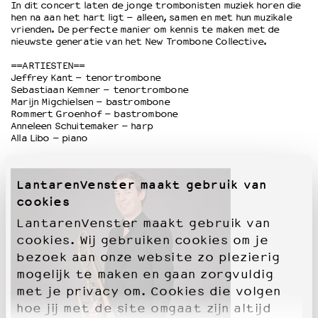
In dit concert laten de jonge trombonisten muziek horen die
hen na aan het hart ligt – alleen, samen en met hun muzikale
vrienden. De perfecte manier om kennis te maken met de
OVER LANTARENVENSTER
nieuwste generatie van het New Trombone Collective.
Wat we doen
==ARTIESTEN==
Werken bij
Jeffrey Kant – tenortrombone
Wie is wie
Sebastiaan Kemner – tenortrombone
Marijn Migchielsen – bastrombone
Word vriend
Rommert Groenhof – bastrombone
Historie
Anneleen Schuitemaker – harp
Alla Libo – piano
Partners
Huisregels
Privacyverklaring
LantarenVenster maakt gebruik van
Integriteits- en gedragscode
cookies
Duurzaamheid
LantarenVenster maakt gebruik van
Culturele boycot Israël
cookies. Wij gebruiken cookies om je
Ruimte voor artistieke vrijheid – VNPF
bezoek aan onze website zo plezierig
mogelijk te maken en gaan zorgvuldig
met je privacy om. Cookies die volgen
hoe jij met de site omgaat zijn altijd