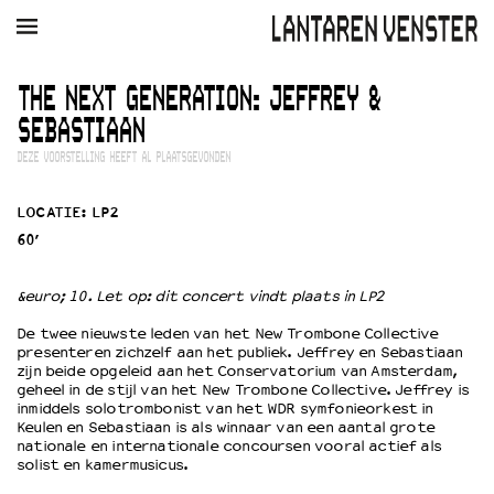
AGENDA
FILM
MUZIEK
RESTAURANT
VERHUUR
THE NEXT GENERATION: JEFFREY &
SEBASTIAAN
Winkelmandje
Zoek
DEZE VOORSTELLING HEEFT AL PLAATSGEVONDEN
PLAN JE BEZOEK
LOCATIE: LP2
Openingstijden & contact
60’
Bereikbaarheid
Kaartverkoop
&euro; 10. Let op: dit concert vindt plaats in LP2
De twee nieuwste leden van het New Trombone Collective
presenteren zichzelf aan het publiek. Jeffrey en Sebastiaan
EDUCATIE
zijn beide opgeleid aan het Conservatorium van Amsterdam,
Schoolvoorstellingen
geheel in de stijl van het New Trombone Collective. Jeffrey is
inmiddels solotrombonist van het WDR symfonieorkest in
Filmprogramma’s Primair Onderwijs
Keulen en Sebastiaan is als winnaar van een aantal grote
Filmprogramma’s VO/MBO
nationale en internationale concoursen vooral actief als
solist en kamermusicus.
Speciale educatieprogramma’s