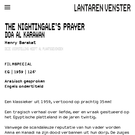
AGENDA
FILM
MUZIEK
RESTAURANT
VERHUUR
THE NIGHTINGALE'S PRAYER
DOA AL KARAWAN
Winkelmandje
Zoek
Henry Barakat
DEZE VOORSTELLING HEEFT AL PLAATSGEVONDEN
PLAN JE BEZOEK
Openingstijden & contact
FILMSPECIAL
Bereikbaarheid
EG
1959
126’
Kaartverkoop
Arabisch gesproken
Engels ondertiteld
EDUCATIE
Een klassieker uit 1959, vertoond op prachtig 35mm!
Schoolvoorstellingen
Een tragisch verhaal over liefde, eer en wraak gesitueerd op
Filmprogramma’s Primair Onderwijs
het Egyptische platteland in de jaren twintig.
Filmprogramma’s VO/MBO
Vanwege de scandaleuze reputatie van hun vader worden
Speciale educatieprogramma’s
Amna en Hanadi na zijn dood verbannen uit hun dorp. De zusjes