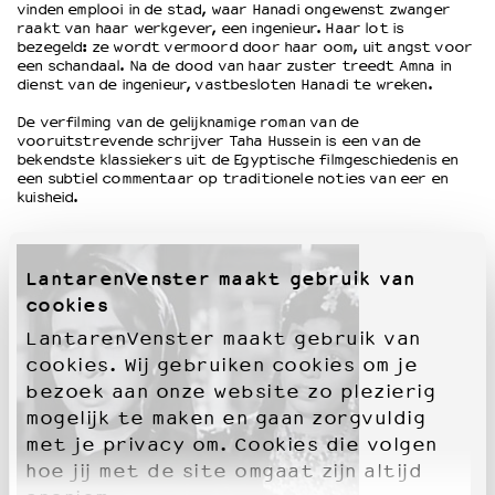
vinden emplooi in de stad, waar Hanadi ongewenst zwanger
raakt van haar werkgever, een ingenieur. Haar lot is
bezegeld: ze wordt vermoord door haar oom, uit angst voor
OVER LANTARENVENSTER
een schandaal. Na de dood van haar zuster treedt Amna in
dienst van de ingenieur, vastbesloten Hanadi te wreken.
Wat we doen
Werken bij
De verfilming van de gelijknamige roman van de
Wie is wie
vooruitstrevende schrijver Taha Hussein is een van de
bekendste klassiekers uit de Egyptische filmgeschiedenis en
Word vriend
een subtiel commentaar op traditionele noties van eer en
Historie
kuisheid.
Partners
Huisregels
Privacyverklaring
LantarenVenster maakt gebruik van
Integriteits- en gedragscode
cookies
Duurzaamheid
LantarenVenster maakt gebruik van
Culturele boycot Israël
cookies. Wij gebruiken cookies om je
Ruimte voor artistieke vrijheid – VNPF
bezoek aan onze website zo plezierig
mogelijk te maken en gaan zorgvuldig
met je privacy om. Cookies die volgen
hoe jij met de site omgaat zijn altijd