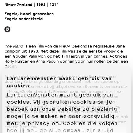
Nieuw Zeeland
1993
121’
Engels, Maori gesproken
OVER LANTARENVENSTER
Engels ondertiteld
Wat we doen
Werken bij
Wie is wie
Word vriend
The Piano
is een film van de Nieuw-Zeelandse regisseuse Jane
Campion uit 1993. Met deze film was ze de eerste vrouw die
Historie
een Gouden Palm won op het filmfestival van Cannes. Actrices
Partners
Holly Hunter en Anna Paquin wonnen voor hun rollen beiden een
Huisregels
Oscar.
Privacyverklaring
Ada kan niet praten en woont al een tijd alleen met haar
LantarenVenster maakt gebruik van
Integriteits- en gedragscode
dochter. Ze brengt elke dag uren door met het spelen op
cookies
haar piano. Dan wordt zij uitgehuwd aan Stewart, een man die
Duurzaamheid
in Nieuw-Zeeland woont. Eenmaal daar aangekomen met haar
Culturele boycot Israël
LantarenVenster maakt gebruik van
dochter en piano, besluit Stewart deze te verkopen aan
Ruimte voor artistieke vrijheid – VNPF
cookies. Wij gebruiken cookies om je
landverkoper George. Ada is hierdoor zo treurig dat ze
afschuw voelt voor Stewart. George vraagt haar om les,
bezoek aan onze website zo plezierig
zodat ze haar piano kan terug terugverdienen. Maar daar
mogelijk te maken en gaan zorgvuldig
zitten ook andere voorwaarden aan vast. Eerst voelt ze ook
afschuw voor hem, maar langzamerhand begint ze een intieme
met je privacy om. Cookies die volgen
relatie met hem.
hoe jij met de site omgaat zijn altijd