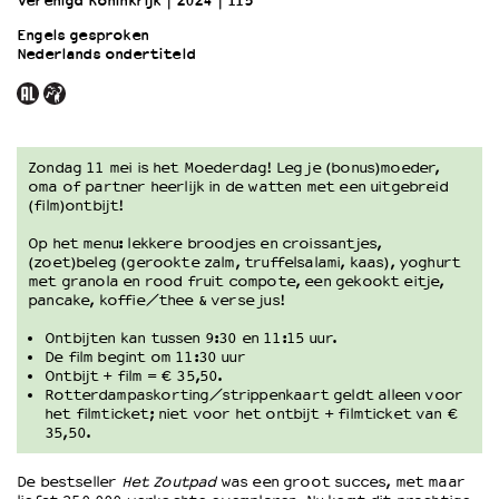
Verenigd Koninkrijk
2024
115’
Engels gesproken
Nederlands ondertiteld
OVER LANTARENVENSTER
Wat we doen
Werken bij
Wie is wie
Word vriend
Zondag 11 mei is het Moederdag! Leg je (bonus)moeder,
oma of partner heerlijk in de watten met een uitgebreid
Historie
(film)ontbijt!
Partners
Op het menu: lekkere broodjes en croissantjes,
Huisregels
(zoet)beleg (gerookte zalm, truffelsalami, kaas), yoghurt
Privacyverklaring
met granola en rood fruit compote, een gekookt eitje,
Integriteits- en gedragscode
pancake, koffie/thee & verse jus!
Duurzaamheid
Ontbijten kan tussen 9:30 en 11:15 uur.
Culturele boycot Israël
De film begint om 11:30 uur
Ontbijt + film = € 35,50.
Ruimte voor artistieke vrijheid – VNPF
Rotterdampaskorting/strippenkaart geldt alleen voor
het filmticket; niet voor het ontbijt + filmticket van €
35,50.
De bestseller
Het Zoutpad
was een groot succes, met maar