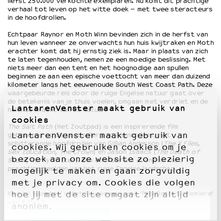
liefst 250.000 verkochte exemplaren. Nu komt dit prachtige
verhaal tot leven op het witte doek – met twee steracteurs
in de hoofdrollen.
Echtpaar Raynor en Moth Winn bevinden zich in de herfst van
hun leven wanneer ze onverwachts hun huis kwijtraken en Moth
erachter komt dat hij ernstig ziek is. Maar in plaats van zich
te laten tegenhouden, nemen ze een moedige beslissing. Met
niets meer dan een tent en het hoognodige aan spullen
beginnen ze aan een epische voettocht van meer dan duizend
kilometer langs het eeuwenoude South West Coast Path. Deze
waargebeurde reis door de ruige Engelse natuur gaat over
de betekenis van je thuis voelen, omgaan met verdriet en de
LantarenVenster maakt gebruik van
helende kracht van de natuur.
cookies
The Salt Path
(Het Zoutpad) is een inspirerende film
LantarenVenster maakt gebruik van
gebaseerd op de bestseller van Raynor Winn, met
schitterende hoofdrollen van Gillian Anderson (
The X Files,
cookies. Wij gebruiken cookies om je
Sex Education, The Crown
) en Jason Isaacs (
The Death of
bezoek aan onze website zo plezierig
Stalin, Harry Potter
). Een ontroerend avontuur met
prachtige beelden van het ruige Engelse landschap.
mogelijk te maken en gaan zorgvuldig
met je privacy om. Cookies die volgen
Kies bij ‘kaarten’ in het keuzemenu voor ‘Film&Ontbijt premiere’
hoe jij met de site omgaat zijn altijd
van €35,50.
anoniem.