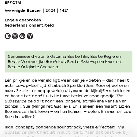
SPECIAL
Verenigde Staten
2024
142’
OVER LANTARENVENSTER
Engels gesproken
Wat we doen
Nederlands ondertiteld
Werken bij
Wie is wie
Word vriend
Historie
Genomineerd voor 5 Oscars: Beste Film, Beste Regie en
Partners
Beste Vrouwelijke Hoofdrol, Beste Make-up en Haar en
Beste Originele Scenario
Huisregels
Privacyverklaring
Eén prikje en de wereld ligt weer aan je voeten – daar heeft
Integriteits- en gedragscode
actrice-op-leeftijd Elizabeth Sparkle (Demi Moore) wel oren
Duurzaamheid
naar. Ze ziet er nog geweldig uit, maar de kijkcijfers kelderen
en haar ster dooft uit. Het mysterieuze neon goedje
The
Culturele boycot Israël
Substance
belooft haar een jongere, strakkere versie van
Ruimte voor artistieke vrijheid – VNPF
zichzelf: Sue (Margaret Qualley). Er is alleen één ‘maar’: Liz en
Sue moeten het leven – en hun lichaam – delen. En waarom zou
Sue dat willen?
High-concept, pompende soundtrack, vieze effecten:
The
Substance
blinkt niet uit in subtiliteit, maar dat past wel bij