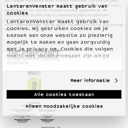
het neppe Hollywood waar Franse filmmaker Coralie Fargeat
(Revenge)
gehakt van maakt. Demi Moore gaat er écht voor,
LantarenVenster maakt gebruik van
de body horror wordt bloedje serieus genomen en de
cookies
feministische boodschap is passend pijnlijk: lichamelijke
aftakeling is pure horror, maar je schikken naar de
LantarenVenster maakt gebruik van
schoonheidsidealen van de entertainmentindustrie nog zoveel
cookies. Wij gebruiken cookies om je
meer.
bezoek aan onze website zo plezierig
mogelijk te maken en gaan zorgvuldig
met je privacy om. Cookies die volgen
hoe jij met de site omgaat zijn altijd
anoniem.
Meer informatie
Alle cookies toestaan
Alleen noodzakelijke cookies