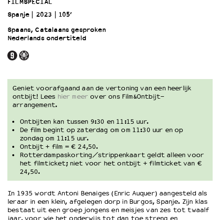
FILMSPECIAL
Spanje
2023
105’
OVER LANTARENVENSTER
Spaans, Catalaans gesproken
Wat we doen
Nederlands ondertiteld
Werken bij
Wie is wie
Word vriend
Historie
Geniet voorafgaand aan de vertoning van een heerlijk
ontbijt! Lees
hier meer
over ons Film&Ontbijt-
Partners
arrangement.
Huisregels
Privacyverklaring
Ontbijten kan tussen 9:30 en 11:15 uur.
De film begint op zaterdag om om 11:30 uur en op
Integriteits- en gedragscode
zondag om 11:15 uur.
Duurzaamheid
Ontbijt + film = € 24,50.
Rotterdampaskorting/strippenkaart geldt alleen voor
Culturele boycot Israël
het filmticket; niet voor het ontbijt + filmticket van €
Ruimte voor artistieke vrijheid – VNPF
24,50.
In 1935 wordt Antoni Benaiges (Enric Auquer) aangesteld als
leraar in een klein, afgelegen dorp in Burgos, Spanje. Zijn klas
bestaat uit een groep jongens en meisjes van zes tot twaalf
jaar, voor wie het onderwijs tot dan toe streng en