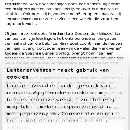
traditioneel was. Maar Benaiges doet het anders. Hij neemt
een drukpers mee en laat hen schrijven over hun dromen en
ambities. Ook doet hij bijzondere belofte: op een dag zal hij
hen meenemen om de zee te zien – een wereld die voor hen
nog onbekend is.
75 jaar later ontdekt Ariadna (Laia Costa), de kleindochter
van een van zijn leerlingen, het ontroerende en vergeten
verhaal achter die belofte. Haar zoektocht naar de resten
van haar overgrootvader, een van de velen die ‘verdwenen’
tijdens de Spaanse Burgeroorlog, brengt haar naar een
massagraf in Burgos. Daar ontrafelt ze het lot van Benaiges,
wiens idealen en vernieuwende onderwijsmethoden hem tot
een doelwit maakten.
LantarenVenster maakt gebruik van
cookies
The Teacher Who Promised the Sea
is een krachtig historisch
drama en is gebaseerd op het waargebeurde verhaal van
LantarenVenster maakt gebruik van
Antoni Benaiges (1903-1936) en de roman
El maestro que
cookies. Wij gebruiken cookies om je
prometió el mar
van Francesc Escribano. Naast schrijver van
het boek is Escribano ook als producent verbonden aan de
bezoek aan onze website zo plezierig
film. Samen met regisseur Patricia Font brengt hij een
mogelijk te maken en gaan zorgvuldig
indringende film over de pijn die nog altijd voelbaar is in de
Spaanse samenleving, maar ook een eerbetoon aan een man
met je privacy om. Cookies die volgen
die geloofde in de toekomst van zijn leerlingen en een belofte
hoe jij met de site omgaat zijn altijd
die, ondanks alles, voortleeft.
anoniem.