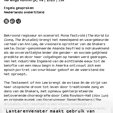
Verenigd Koninkrijk, VS
2025
136’
Engels gesproken
Nederlands ondertiteld
OVER LANTARENVENSTER
Wat we doen
Werken bij
Wie is wie
Bekroond regisseur en scenarist Mona Fastvold (
The World to
Word vriend
Come, The Brutalist)
brengt het meeslepend en waargebeurde
Historie
verhaal van Ann Lee, de visionaire oprichter van de Shakers
sekte. Oscar-genomineerde Amanda Seyfried is indrukwekkend
Partners
als de onverzettelijke leider die gender- en sociale gelijkheid
Huisregels
predikte en door haar volgelingen op handen werd gedragen.
Van het industriële Engeland van de achttiende eeuw tot de
Privacyverklaring
belofte van een nieuw begin in Amerika ontvouwt zich een
Integriteits- en gedragscode
episch portret van onwrikbaar geloof en de weerstand die
Duurzaamheid
het oproept.
Culturele boycot Israël
The Testament of Ann Lee brengt de extase én de strijd van
Ruimte voor artistieke vrijheid – VNPF
haar utopische droom tot leven door traditionele zang en
dans van de Shakers, met opnieuw geïnterpreteerde
betoverende choreografie door Celia Rowlson-Hall (
Vox Lux
)
en originele muziek van Oscarwinnaar Daniel Blumberg (
The
Brutalist
). Het resultaat is een intens, lichamelijk en
onverwacht intiem portret van geloof als drijvende kracht.
LantarenVenster maakt gebruik van