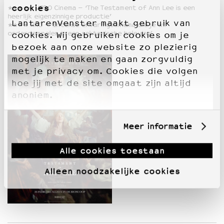
cookies
★★★★★ VPRO Cinema – ‘The Testament of Ann Lee is een
heerlijk eigenzinnige productie’
LantarenVenster maakt gebruik van
★★★★ NRC – ‘Intense ervaringscinema die je wil
onderdompelen in een sektarische beleving’
cookies. Wij gebruiken cookies om je
bezoek aan onze website zo plezierig
mogelijk te maken en gaan zorgvuldig
met je privacy om. Cookies die volgen
hoe jij met de site omgaat zijn altijd
anoniem.
Meer informatie
Alle cookies toestaan
Alleen noodzakelijke cookies