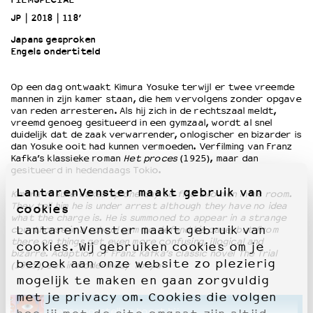
JP
2018
118’
OVER LANTARENVENSTER
Japans gesproken
Engels ondertiteld
Wat we doen
Werken bij
Op een dag ontwaakt Kimura Yosuke terwijl er twee vreemde
Wie is wie
mannen in zijn kamer staan, die hem vervolgens zonder opgave
Word vriend
van reden arresteren. Als hij zich in de rechtszaal meldt,
Historie
vreemd genoeg gesitueerd in een gymzaal, wordt al snel
duidelijk dat de zaak verwarrender, onlogischer en bizarder is
Partners
dan Yosuke ooit had kunnen vermoeden. Verfilming van Franz
Huisregels
Kafka’s klassieke roman
Het proces
(1925), maar dan
gesitueerd in hedendaags Tokio.
Privacyverklaring
Integriteits- en gedragscode
LantarenVenster maakt gebruik van
Kimura Yosuke wakes up one day to find two men in his room.
Duurzaamheid
They tell him he is under arrest although they have no idea
cookies
what the charge is. He is summoned to appear in a strange
Culturele boycot Israël
LantarenVenster maakt gebruik van
courthouse in a school gym to defend his case, but from
Ruimte voor artistieke vrijheid – VNPF
there on things get even more confusing, illogical and
cookies. Wij gebruiken cookies om je
bizarre. Adaption of Franz Kafka’s classic novel The Trial
bezoek aan onze website zo plezierig
(1925), set in modern day Tokyo.
mogelijk te maken en gaan zorgvuldig
met je privacy om. Cookies die volgen
Deze voorstelling hoort bij