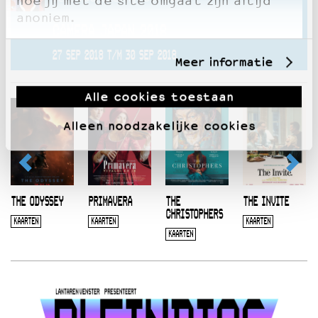
hoe jij met de site omgaat zijn altijd
anoniem.
CAMERA JAPAN 2018
27 SEP 2018 T/M 30 SEP 2018
Meer informatie
Alle cookies toestaan
Alleen noodzakelijke cookies
THE ODYSSEY
PRIMAVERA
THE
THE INVITE
CHRISTOPHERS
KAARTEN
KAARTEN
KAARTEN
KAARTEN