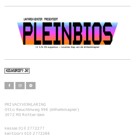
NIEUWSBRIEF? JA!
PRIVACYVERKLARING
Otto Reuchlinweg 996 (Wilhelminapier)
Film
3072 MD Rotterdam
Muziek
kassa:
010 2772277
Familie
kantoor:
010 2772266