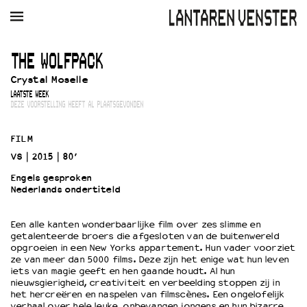
AGENDA
FILM
MUZIEK
RESTAURANT
VERHUUR
THE WOLFPACK
Crystal Moselle
Winkelmandje
Zoek
LAATSTE WEEK
DEZE VOORSTELLING HEEFT AL PLAATSGEVONDEN
PLAN JE BEZOEK
Openingstijden & contact
FILM
Bereikbaarheid
VS
2015
80’
Kaartverkoop
Engels gesproken
Nederlands ondertiteld
EDUCATIE
Een alle kanten wonderbaarlijke film over zes slimme en
getalenteerde broers die afgesloten van de buitenwereld
Schoolvoorstellingen
opgroeien in een New Yorks appartement. Hun vader voorziet
Filmprogramma’s Primair Onderwijs
ze van meer dan 5000 films. Deze zijn het enige wat hun leven
iets van magie geeft en hen gaande houdt. Al hun
Filmprogramma’s VO/MBO
nieuwsgierigheid, creativiteit en verbeelding stoppen zij in
Speciale educatieprogramma’s
het hercreëren en naspelen van filmscènes. Een ongelofelijk
verhaal over hele leuke, onbevangen jongens en hun bizarre