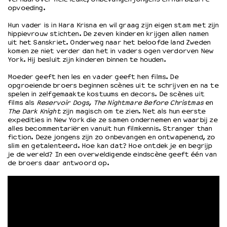
opvoeding.
Hun vader is in Hara Krisna en wil graag zijn eigen stam met zijn
OVER LANTARENVENSTER
hippievrouw stichten. De zeven kinderen krijgen allen namen
Wat we doen
uit het Sanskriet. Onderweg naar het beloofde land Zweden
komen ze niet verder dan het in vaders ogen verdorven New
Werken bij
York. Hij besluit zijn kinderen binnen te houden.
Wie is wie
Word vriend
Moeder geeft hen les en vader geeft hen films. De
opgroeiende broers beginnen scènes uit te schrijven en na te
Historie
spelen in zelfgemaakte kostuums en decors. De scènes uit
Partners
films als
Reservoir Dogs, The Nightmare Before Christmas
en
The Dark Knight
zijn magisch om te zien. Net als hun eerste
Huisregels
expedities in New York die ze samen ondernemen en waarbij ze
Privacyverklaring
alles becommentariëren vanuit hun filmkennis. Stranger than
Integriteits- en gedragscode
fiction. Deze jongens zijn zo onbevangen en ontwapenend, zo
slim en getalenteerd. Hoe kan dat? Hoe ontdek je en begrijp
Duurzaamheid
je de wereld? In een overweldigende eindscène geeft één van
Culturele boycot Israël
de broers daar antwoord op.
Ruimte voor artistieke vrijheid – VNPF