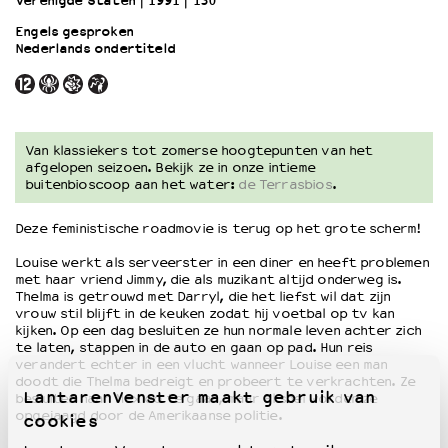
Verenigde Staten
1991
130’
Engels gesproken
Nederlands ondertiteld
OVER LANTARENVENSTER
Wat we doen
Werken bij
Wie is wie
Word vriend
Van klassiekers tot zomerse hoogtepunten van het
afgelopen seizoen. Bekijk ze in onze intieme
Historie
buitenbioscoop aan het water:
de Terrasbios
.
Partners
Huisregels
Deze feministische roadmovie is terug op het grote scherm!
Privacyverklaring
Louise werkt als serveerster in een diner en heeft problemen
Integriteits- en gedragscode
met haar vriend Jimmy, die als muzikant altijd onderweg is.
Duurzaamheid
Thelma is getrouwd met Darryl, die het liefst wil dat zijn
vrouw stil blijft in de keuken zodat hij voetbal op tv kan
Culturele boycot Israël
kijken. Op een dag besluiten ze hun normale leven achter zich
Ruimte voor artistieke vrijheid – VNPF
te laten, stappen in de auto en gaan op pad. Hun reis
verandert echter in een vlucht wanneer Louise een man
doodt die Thelma bedreigt en probeert te verkrachten. Ze
LantarenVenster maakt gebruik van
besluiten naar Mexico te gaan, maar al snel worden ze
opgejaagd door de Amerikaanse politie.
cookies