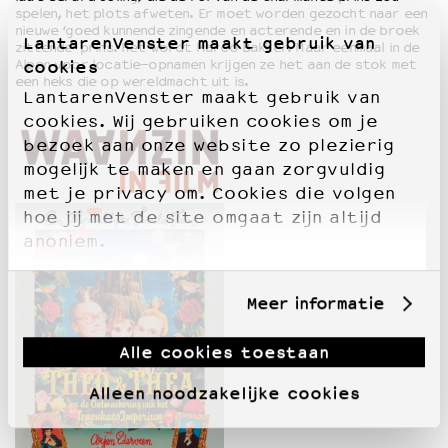
spelen, het plots afweten. Er moet worden gezocht naar een
nieuwe ‘goed kunnende zingende en acterende en in de broek
LantarenVenster maakt gebruik van
zittende’ prins. Het wordt Marco Bakker. Maar eenmaal in de
Alpen voor locatie-opnamen krijgen ze het aan de stok met
cookies
een heks die op wereldmacht uit is.
LantarenVenster maakt gebruik van
cookies. Wij gebruiken cookies om je
bezoek aan onze website zo plezierig
mogelijk te maken en gaan zorgvuldig
met je privacy om. Cookies die volgen
hoe jij met de site omgaat zijn altijd
anoniem.
Meer informatie
Alle cookies toestaan
Alleen noodzakelijke cookies