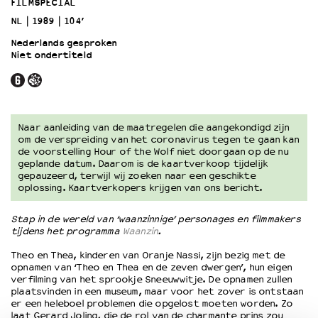
FILMSPECIAL
NL
1989
104’
OVER LANTARENVENSTER
Nederlands gesproken
Wat we doen
Niet ondertiteld
Werken bij
Wie is wie
Word vriend
Historie
Naar aanleiding van de maatregelen die aangekondigd zijn
om de verspreiding van het coronavirus tegen te gaan kan
Partners
de voorstelling Hour of the Wolf niet doorgaan op de nu
Huisregels
geplande datum. Daarom is de kaartverkoop tijdelijk
Privacyverklaring
gepauzeerd, terwijl wij zoeken naar een geschikte
oplossing. Kaartverkopers krijgen van ons bericht.
Integriteits- en gedragscode
Duurzaamheid
Stap in de wereld van ‘waanzinnige’ personages en filmmakers
Culturele boycot Israël
tijdens het programma
Waanzin
.
Ruimte voor artistieke vrijheid – VNPF
Theo en Thea, kinderen van Oranje Nassi, zijn bezig met de
opnamen van ‘Theo en Thea en de zeven dwergen’, hun eigen
verfilming van het sprookje Sneeuwwitje. De opnamen zullen
plaatsvinden in een museum, maar voor het zover is ontstaan
er een heleboel problemen die opgelost moeten worden. Zo
laat Gerard Joling, die de rol van de charmante prins zou